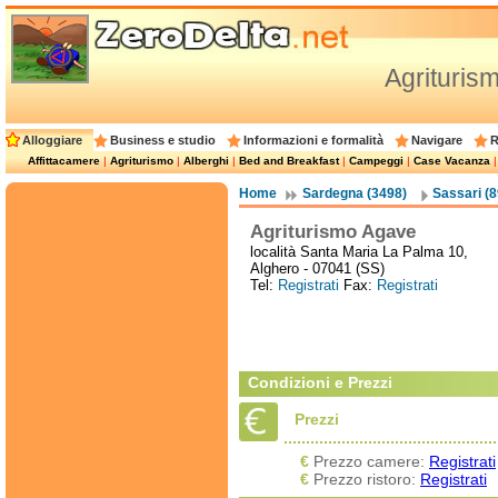
Agrituris
Alloggiare
Business e studio
Informazioni e formalità
Navigare
R
Affittacamere
|
Agriturismo
|
Alberghi
|
Bed and Breakfast
|
Campeggi
|
Case Vacanza
Home
Sardegna (3498)
Sassari (8
Agriturismo Agave
località Santa Maria La Palma 10,
Alghero - 07041 (SS)
Tel:
Registrati
Fax:
Registrati
Condizioni e Prezzi
Prezzi
€
Prezzo camere:
Registrati
€
Prezzo ristoro:
Registrati