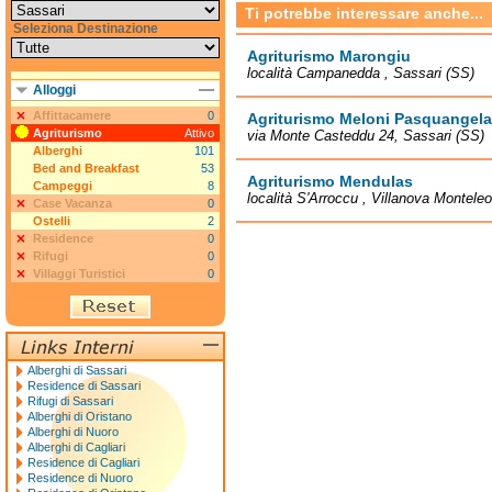
Ti potrebbe interessare anche...
Seleziona Destinazione
Agriturismo Marongiu
località Campanedda , Sassari (SS)
Alloggi
Affittacamere
0
Agriturismo Meloni Pasquangela
Agriturismo
Attivo
via Monte Casteddu 24, Sassari (SS)
Alberghi
101
Bed and Breakfast
53
Agriturismo Mendulas
Campeggi
8
località S'Arroccu , Villanova Montele
Case Vacanza
0
Ostelli
2
Residence
0
Rifugi
0
Villaggi Turistici
0
Alberghi di Sassari
Residence di Sassari
Rifugi di Sassari
Alberghi di Oristano
Alberghi di Nuoro
Alberghi di Cagliari
Residence di Cagliari
Residence di Nuoro