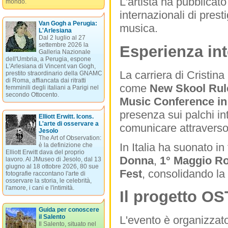
L'artista ha pubblicat
mondo.
internazionali di prest
Van Gogh a Perugia:
musica.
L'Arlesiana
Dal 2 luglio al 27
settembre 2026 la
Esperienza int
Galleria Nazionale
dell'Umbria, a Perugia, espone
L'Arlesiana di Vincent van Gogh,
La carriera di Cristina
prestito straordinario della GNAMC
di Roma, affiancata dai ritratti
come
New Skool Rule
femminili degli italiani a Parigi nel
secondo Ottocento.
Music Conference i
presenza sui palchi int
Elliott Erwitt. Icons.
L'arte di osservare a
comunicare attraverso 
Jesolo
The Art of Observation:
In Italia ha suonato in
è la definizione che
Elliott Erwitt dava del proprio
Donna
,
1° Maggio R
lavoro. Al JMuseo di Jesolo, dal 13
giugno al 18 ottobre 2026, 80 sue
Fest
, consolidando la
fotografie raccontano l'arte di
osservare la storia, le celebrità,
l'amore, i cani e l'intimità.
Il progetto O
Guida per conoscere
il Salento
L'evento è organizzat
Il Salento, situato nel