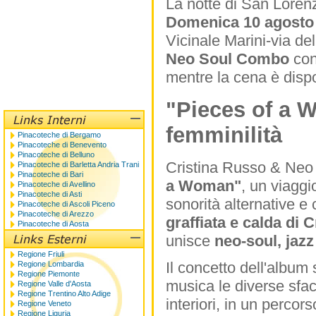
La notte di San Lorenz
Domenica 10 agosto 
Vicinale Marini-via de
Neo Soul Combo
con
mentre la cena è disp
"Pieces of a 
femminilità
Pinacoteche di Bergamo
Pinacoteche di Benevento
Pinacoteche di Belluno
Cristina Russo & Neo
Pinacoteche di Barletta Andria Trani
Pinacoteche di Bari
a Woman"
, un viaggi
Pinacoteche di Avellino
Pinacoteche di Asti
sonorità alternative e
Pinacoteche di Ascoli Piceno
Pinacoteche di Arezzo
graffiata e calda di 
Pinacoteche di Aosta
unisce
neo-soul, jazz
Regione Friuli
Il concetto dell'album
Regione Lombardia
Regione Piemonte
musica le diverse sfacc
Regione Valle d'Aosta
Regione Trentino Alto Adige
interiori, in un perco
Regione Veneto
Regione Liguria