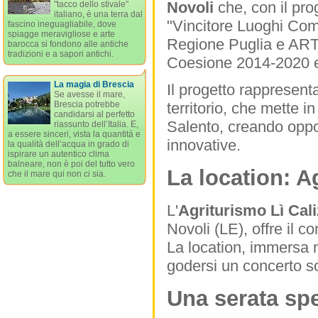
Novoli
che, con il pro
"tacco dello stivale"
italiano, è una terra dal
"Vincitore Luoghi Comu
fascino ineguagliabile, dove
spiagge meravigliose e arte
Regione Puglia e ARTI 
barocca si fondono alle antiche
tradizioni e a sapori antichi.
Coesione 2014-2020 e 
La magia di Brescia
Il progetto rappresenta
Se avesse il mare,
Brescia potrebbe
territorio, che mette i
candidarsi al perfetto
Salento, creando oppor
riassunto dell’Italia. E,
a essere sinceri, vista la quantità e
innovative.
la qualità dell’acqua in grado di
ispirare un autentico clima
balneare, non è poi del tutto vero
La location: A
che il mare qui non ci sia.
L'
Agriturismo Lì Cali
Novoli (LE), offre il 
La location, immersa n
godersi un concerto so
Una serata sp