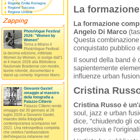
Regione Emilia Romagna
La formazione 
Regione Toscana
Regione Umbria
La formazione comp
Angelo Di Marco
(tas
PhotoVogue Festival
2026: "Women by
Questa combinazione d
Women"
Torna a Milano il
conquistato pubblico e c
PhotoVogue Festival:
la decima edizione, intitolata
Women by Women, si svolge dall'1
Il sound della band è 
al 4 marzo 2026 alla Biblioteca
sapientemente element
Nazionale Braidense con mostre,
tavole rotonde, documentari e
influenze urban fusion
stand-up comedy. Ingresso libero.
Cristina Russ
Giovanni Gastel:
omaggio al maestro
della fotografia a
Palazzo Citterio
Cristina Russo è un'
Palazzo Citterio rende
omaggio dal 30 gennaio al 26
soul, jazz e urban fus
luglio 2026 a Giovanni Gastel,
maestro della fotografia
dice, "chiudendo gli 
contemporanea scomparso nel
espressiva e l'original
2021. Una retrospettiva completa
che celebra l'ambasciatore
dell'eleganza milanese nel