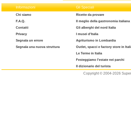
Informazioni
Gli Speciali
Chi siamo
Ricette da provare
F.A.Q.
Il meglio della gastronomia italiana
Contatti
Gli alberghi del nord Italia
Privacy
I musei d'Italia
Segnala un errore
Agriturismo in Lombardia
Segnala una nuova struttura
Outlet, spacci e factory store in Ital
Le Terme in Italia
Festeggiamo l'estate nei parchi
Il dizionario del turista
Copyright © 2004-2026 Supero L