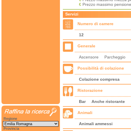
€
Prezzo massimo pensione
Servizi
Numero di camere
12
Generale
Ascensore Parcheggio P
Possibilità di colazione
Colazione compresa
Ristorazione
Bar
Anche ristorante
Animali
Regione
Animali ammessi
Provincia