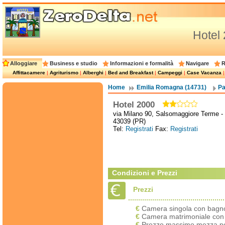
Hotel
Alloggiare
Business e studio
Informazioni e formalità
Navigare
R
Affittacamere
|
Agriturismo
|
Alberghi
|
Bed and Breakfast
|
Campeggi
|
Case Vacanza
Home
Emilia Romagna (14731)
Pa
Hotel 2000
via Milano 90, Salsomaggiore Terme -
43039 (PR)
Tel:
Registrati
Fax:
Registrati
Condizioni e Prezzi
Prezzi
€
Camera singola con bagn
€
Camera matrimoniale con
€
Prezzo massimo mezza pe