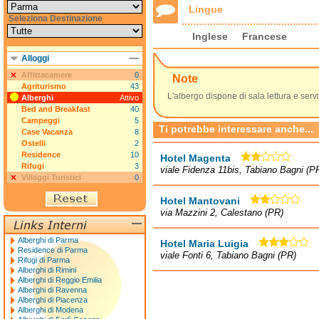
Lingue
Seleziona Destinazione
Inglese
Francese
Alloggi
Affittacamere
0
Note
Agriturismo
43
L'albergo dispone di sala lettura e serv
Alberghi
Attivo
Bed and Breakfast
40
Campeggi
5
Ti potrebbe interessare anche...
Case Vacanza
8
Ostelli
2
Residence
10
Hotel Magenta
Rifugi
3
viale Fidenza 11bis, Tabiano Bagni (P
Villaggi Turistici
0
Hotel Mantovani
via Mazzini 2, Calestano (PR)
Alberghi di Parma
Hotel Maria Luigia
Residence di Parma
viale Fonti 6, Tabiano Bagni (PR)
Rifugi di Parma
Alberghi di Rimini
Alberghi di Reggio Emilia
Alberghi di Ravenna
Alberghi di Piacenza
Alberghi di Modena