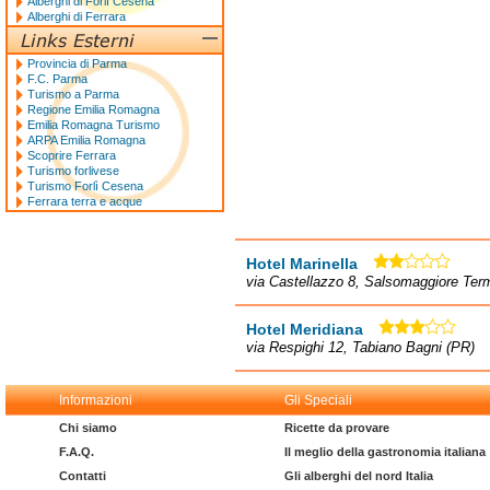
Alberghi di Forlì Cesena
Alberghi di Ferrara
Provincia di Parma
F.C. Parma
Turismo a Parma
Regione Emilia Romagna
Emilia Romagna Turismo
ARPA Emilia Romagna
Scoprire Ferrara
Turismo forlivese
Turismo Forlì Cesena
Ferrara terra e acque
Hotel Marinella
via Castellazzo 8, Salsomaggiore Ter
Hotel Meridiana
via Respighi 12, Tabiano Bagni (PR)
Informazioni
Gli Speciali
Chi siamo
Ricette da provare
F.A.Q.
Il meglio della gastronomia italiana
Contatti
Gli alberghi del nord Italia