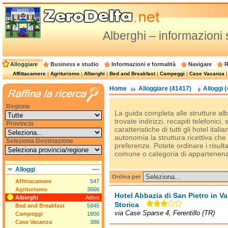
Alberghi – informazioni s
Alloggiare
Business e studio
Informazioni e formalità
Navigare
R
Affittacamere
|
Agriturismo
|
Alberghi
|
Bed and Breakfast
|
Campeggi
|
Case Vacanza
Home
Alloggiare (41417)
Alloggi 
Regione
La guida completa alle strutture alb
trovate indirizzi, recapiti telefonici,
Provincia
caratteristiche di tutti gli hotel ital
autonomia la struttura ricettiva che
Seleziona Destinazione
preferenze. Potete ordinare i risulta
comune o categoria di appartenen
Alloggi
Ordina per
Affittacamere
547
Agriturismo
3666
Hotel Abbazia di San Pietro in Va
Alberghi
Attivo
Storica
Bed and Breakfast
5945
via Case Sparse 4, Ferentillo (TR)
Campeggi
1800
Case Vacanza
386