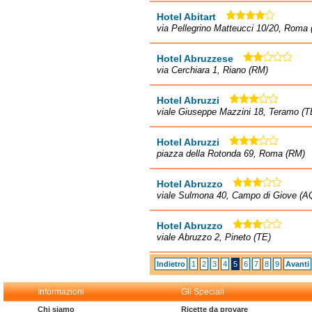
Hotel Abitart
via Pellegrino Matteucci 10/20, Roma
Hotel Abruzzese
via Cerchiara 1, Riano (RM)
Hotel Abruzzi
viale Giuseppe Mazzini 18, Teramo (T
Hotel Abruzzi
piazza della Rotonda 69, Roma (RM)
Hotel Abruzzo
viale Sulmona 40, Campo di Giove (A
Hotel Abruzzo
viale Abruzzo 2, Pineto (TE)
Indietro
1
2
3
4
5
6
7
8
9
Avanti
Informazioni
Gli Speciali
Chi siamo
Ricette da provare