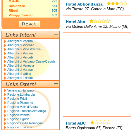
Ostelli
271
Hotel Abbondanza
Residence
874
via Trieste 27, Gatteo a Mare (FC)
Rifugi
605
Villaggi Turistici
102
Hotel Abc
via Molino Delle Armi 12, Milano (MI)
Alberghi di Viterbo
Alberghi di Vicenza
Alberghi di Vibo Valentia
Alberghi di Verona
Alberghi di Vercelli
Alberghi di Verbano-Cusio-Ossola
Alberghi di Venezia
Alberghi di Varese
Alberghi di Udine
Alberghi di Trieste
Veneto agriturismo
Regione Lombardia
Regione Friuli
Regione Piemonte
Regione Valle d'Aosta
Regione Trentino Alto Adige
Regione Veneto
Regione Liguria
Hotel ABC
Regione Emilia Romagna
Regione Toscana
Borgo Ognissanti 67, Firenze (FI)