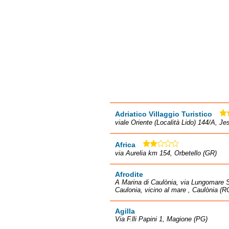
Adriatico Villaggio Turistico
viale Oriente (Località Lido) 144/A, Je
Africa
via Aurelia km 154, Orbetello (GR)
Afrodite
A Marina di Caulònia, via Lungomare S
Caulonia, vicino al mare , Caulònia (R
Agilla
Via F.lli Papini 1, Magione (PG)