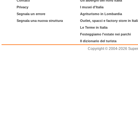
Contatti
Gli alberghi del nord Italia
Privacy
I musei d'Italia
Segnala un errore
Agriturismo in Lombardia
Segnala una nuova struttura
Outlet, spacci e factory store in Ital
Le Terme in Italia
Festeggiamo l'estate nei parchi
Il dizionario del turista
Copyright © 2004-2026 Supero L