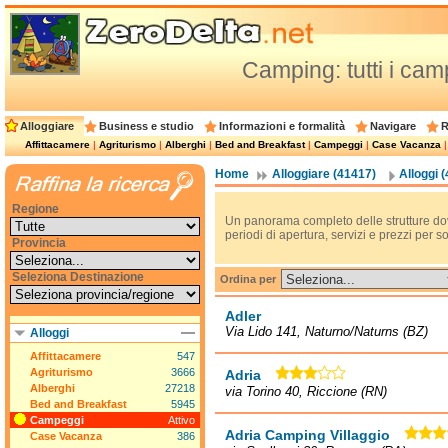
Camping: tutti i camp
Alloggiare
Business e studio
Informazioni e formalità
Navigare
R
Affittacamere
|
Agriturismo
|
Alberghi
|
Bed and Breakfast
|
Campeggi
|
Case Vacanza
Home
Alloggiare (41417)
Alloggi 
Regione
Un panorama completo delle strutture do
periodi di apertura, servizi e prezzi per 
Provincia
Seleziona Destinazione
Ordina per
Adler
Via Lido 141, Naturno/Naturns (BZ)
Alloggi
Affittacamere
547
Agriturismo
3666
Adria
Alberghi
27218
via Torino 40, Riccione (RN)
Bed and Breakfast
5945
Campeggi
Attivo
Adria Camping Villaggio
Case Vacanza
386