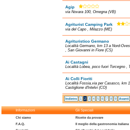
Agip
via Novara 100, Omegna (VB)
Agriturist Camping Park
via del Capo , Milazzo (ME)
Agrituristico Germano
Località Germano, km 13 a Nord-Ovest
, San Giovanni in Fiore (CS)
Ai Castagni
Località Lobea, poco fuori Torcegno ,
Ai Colli Fioriti
Località Fossia,via per Casasco, km 1.
Castiglione d'Intelvi (CO)
Indietro
1
2
3
4
5
6
7
8
9
Avanti
Informazioni
Gli Speciali
Chi siamo
Ricette da provare
F.A.Q.
Il meglio della gastronomia italiana