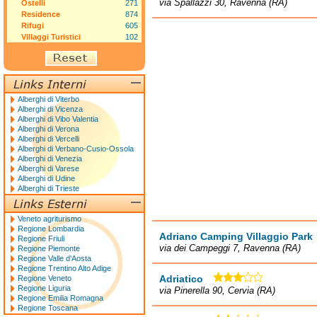
via Spallazzi 30, Ravenna (RA)
Ostelli
271
Residence
874
Rifugi
605
Villaggi Turistici
102
Alberghi di Viterbo
Alberghi di Vicenza
Alberghi di Vibo Valentia
Alberghi di Verona
Alberghi di Vercelli
Alberghi di Verbano-Cusio-Ossola
Alberghi di Venezia
Alberghi di Varese
Alberghi di Udine
Alberghi di Trieste
Veneto agriturismo
Regione Lombardia
Adriano Camping Villaggio Park
Regione Friuli
via dei Campeggi 7, Ravenna (RA)
Regione Piemonte
Regione Valle d'Aosta
Regione Trentino Alto Adige
Adriatico
Regione Veneto
Regione Liguria
via Pinerella 90, Cervia (RA)
Regione Emilia Romagna
Regione Toscana