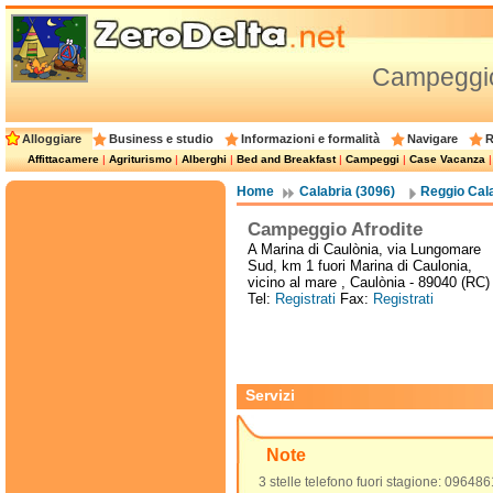
Campeggio
Alloggiare
Business e studio
Informazioni e formalità
Navigare
R
Affittacamere
|
Agriturismo
|
Alberghi
|
Bed and Breakfast
|
Campeggi
|
Case Vacanza
Home
Calabria (3096)
Reggio Cala
Campeggio Afrodite
A Marina di Caulònia, via Lungomare
Sud, km 1 fuori Marina di Caulonia,
vicino al mare , Caulònia - 89040 (RC)
Tel:
Registrati
Fax:
Registrati
Servizi
Note
3 stelle telefono fuori stagione: 09648