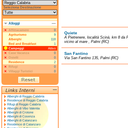
Seleziona Destinazione
Alloggi
Affittacamere
0
Quiete
Agriturismo
9
A Pietrenere, località Scinà, km 8 da 
Alberghi
118
vicino al mare , Palmi (RC)
Bed and Breakfast
1
Campeggi
Attivo
Case Vacanza
0
San Fantino
Ostelli
0
Via San Fantino 135, Palmi (RC)
Residence
2
Rifugi
0
Villaggi Turistici
0
Alberghi di Reggio Calabria
Residence di Reggio Calabria
Rifugi di Reggio Calabria
Alberghi di Vibo Valentia
Alberghi di Crotone
Alberghi di Cosenza
Alberghi di Catanzaro
Residence di Catanzaro