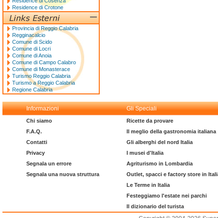
Residence di Cosenza
Residence di Crotone
Provincia di Reggio Calabria
Regginacalcio
Comune di Scido
Comune di Locri
Comune di Anoia
Comune di Campo Calabro
Comune di Monasterace
Turismo Reggio Calabria
Turismo a Reggio Calabria
Regione Calabria
Informazioni
Gli Speciali
Chi siamo
Ricette da provare
F.A.Q.
Il meglio della gastronomia italiana
Contatti
Gli alberghi del nord Italia
Privacy
I musei d'Italia
Segnala un errore
Agriturismo in Lombardia
Segnala una nuova struttura
Outlet, spacci e factory store in Ital
Le Terme in Italia
Festeggiamo l'estate nei parchi
Il dizionario del turista