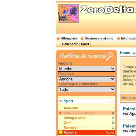
Alloggiare
Business e studio
Informazi
Benessere
|
Sport
|
Home
Regione
Tempo di
mente e
Provincia
possibil
dolce, 
Seleziona Destinazione
alcuni. 
Ordina p
Sport
Aeroclub
1
Pales
Club Alpino Italiano
0
via Ago
Diving Center
2
Golf
3
Pales
Maneggi
1
via Ale
Palestre
Attivo