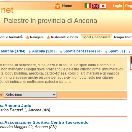
Home
Login
Regi
Palestre in provincia di Ancona
oni e formalità
Navigare
Ristoranti e locali
Sport e benessere
Tempo liber
Marche (3784)
Ancona (1203)
Sport e benessere (34)
Sport (31)
 fitness, di benessere, di bellezza e di salute. Lo sport aiuta il corpo e la
 non mancano i luoghi dove praticarlo; le palestre offrono ormai innumerevoli
ità: body building, aerobica, cardio-fitness, corsi di arti marziali e ginnastica
spinning e spesso anche piscine per aqua-gym o nuoto, solo per citarne
Qui gli indirizzi di moltissime palestre italiane.
er
tra Ancona Judo
stino Peruzzi 1, Ancona (AN)
tra Associazione Sportiva Centro Taekwondo
ssandro Maggini 99, Ancona (AN)