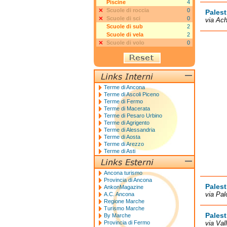
Piscine
4
Scuole di roccia
0
Pales
Scuole di sci
0
via Ach
Scuole di sub
2
Scuole di vela
2
Scuole di volo
0
Terme di Ancona
Terme di Ascoli Piceno
Terme di Fermo
Terme di Macerata
Terme di Pesaro Urbino
Terme di Agrigento
Terme di Alessandria
Terme di Aosta
Terme di Arezzo
Terme di Asti
Ancona turismo
Provincia di Ancona
Palest
AnkonMagazine
via Pa
A.C. Ancona
Regione Marche
Turismo Marche
Palest
By Marche
Provincia di Fermo
via Val