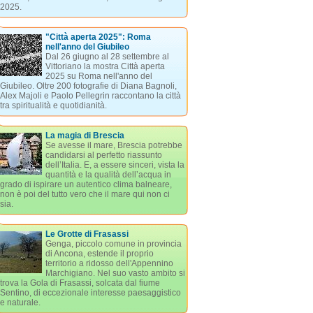
2025.
"Città aperta 2025": Roma
nell'anno del Giubileo
Dal 26 giugno al 28 settembre al
Vittoriano la mostra Città aperta
2025 su Roma nell'anno del
Giubileo. Oltre 200 fotografie di Diana Bagnoli,
Alex Majoli e Paolo Pellegrin raccontano la città
tra spiritualità e quotidianità.
La magia di Brescia
Se avesse il mare, Brescia potrebbe
candidarsi al perfetto riassunto
dell’Italia. E, a essere sinceri, vista la
quantità e la qualità dell’acqua in
grado di ispirare un autentico clima balneare,
non è poi del tutto vero che il mare qui non ci
sia.
Le Grotte di Frasassi
Genga, piccolo comune in provincia
di Ancona, estende il proprio
territorio a ridosso dell'Appennino
Marchigiano. Nel suo vasto ambito si
trova la Gola di Frasassi, solcata dal fiume
Sentino, di eccezionale interesse paesaggistico
e naturale.