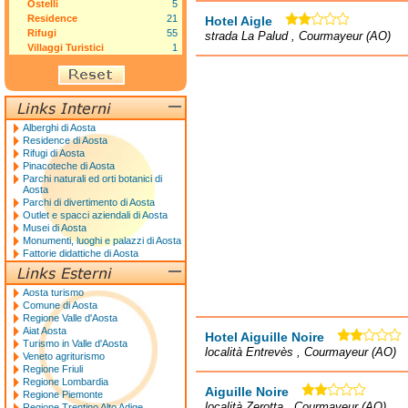
Ostelli
5
Residence
21
Hotel Aigle
Rifugi
55
strada La Palud , Courmayeur (AO)
Villaggi Turistici
1
Alberghi di Aosta
Residence di Aosta
Rifugi di Aosta
Pinacoteche di Aosta
Parchi naturali ed orti botanici di
Aosta
Parchi di divertimento di Aosta
Outlet e spacci aziendali di Aosta
Musei di Aosta
Monumenti, luoghi e palazzi di Aosta
Fattorie didattiche di Aosta
Aosta turismo
Comune di Aosta
Regione Valle d'Aosta
Aiat Aosta
Hotel Aiguille Noire
Turismo in Valle d'Aosta
località Entrevès , Courmayeur (AO)
Veneto agriturismo
Regione Friuli
Regione Lombardia
Aiguille Noire
Regione Piemonte
località Zerotta , Courmayeur (AO)
Regione Trentino Alto Adige