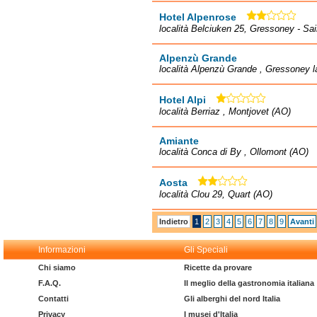
Hotel Alpenrose
località Belciuken 25, Gressoney - Sai
Alpenzù Grande
località Alpenzù Grande , Gressoney la
Hotel Alpi
località Berriaz , Montjovet (AO)
Amiante
località Conca di By , Ollomont (AO)
Aosta
località Clou 29, Quart (AO)
Indietro
1
2
3
4
5
6
7
8
9
Avanti
Informazioni
Gli Speciali
Chi siamo
Ricette da provare
F.A.Q.
Il meglio della gastronomia italiana
Contatti
Gli alberghi del nord Italia
Privacy
I musei d'Italia