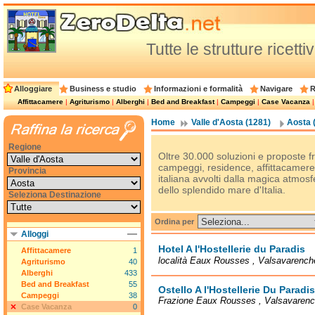
Tutte le strutture ricett
Alloggiare
Business e studio
Informazioni e formalità
Navigare
R
Affittacamere
|
Agriturismo
|
Alberghi
|
Bed and Breakfast
|
Campeggi
|
Case Vacanza
Home
Valle d'Aosta (1281)
Aosta 
Regione
Oltre 30.000 soluzioni e proposte fra
campeggi, residence, affittacamere, 
Provincia
italiana avvolti dalla magica atmosfe
dello splendido mare d'Italia.
Seleziona Destinazione
Ordina per
Alloggi
Hotel A l'Hostellerie du Paradis
Affittacamere
1
località Eaux Rousses , Valsavarench
Agriturismo
40
Alberghi
433
Bed and Breakfast
55
Ostello A l'Hostellerie Du Paradis
Campeggi
38
Frazione Eaux Rousses , Valsavaren
Case Vacanza
0