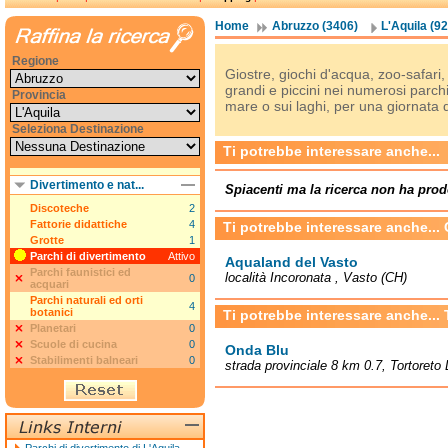
Home
Abruzzo (3406)
L'Aquila (92
Regione
Giostre, giochi d'acqua, zoo-safari,
grandi e piccini nei numerosi parchi d
Provincia
mare o sui laghi, per una giornata 
Seleziona Destinazione
Ti potrebbe interessare anche...
Divertimento e nat...
Spiacenti ma la ricerca non ha prod
Discoteche
2
Fattorie didattiche
4
Ti potrebbe interessare anche... 
Grotte
1
Parchi di divertimento
Attivo
Aqualand del Vasto
Parchi faunistici ed
località Incoronata , Vasto (CH)
0
acquari
Parchi naturali ed orti
4
botanici
Ti potrebbe interessare anche...
Planetari
0
Scuole di cucina
0
Onda Blu
Stabilimenti balneari
0
strada provinciale 8 km 0.7, Tortoreto 