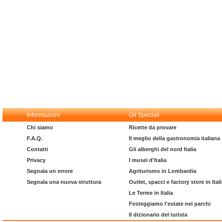
Informazioni
Gli Speciali
Chi siamo
Ricette da provare
F.A.Q.
Il meglio della gastronomia italiana
Contatti
Gli alberghi del nord Italia
Privacy
I musei d'Italia
Segnala un errore
Agriturismo in Lombardia
Segnala una nuova struttura
Outlet, spacci e factory store in Ital
Le Terme in Italia
Festeggiamo l'estate nei parchi
Il dizionario del turista