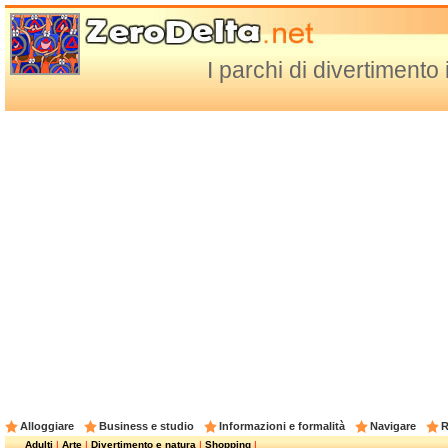
I parchi di divertimento 
Alloggiare
Business e studio
Informazioni e formalità
Navigare
R
Adulti
|
Arte
|
Divertimento e natura
|
Shopping
|