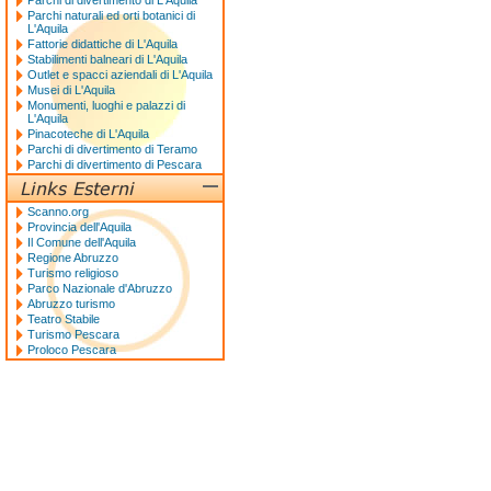
Parchi di divertimento di L'Aquila
Parchi naturali ed orti botanici di
L'Aquila
Fattorie didattiche di L'Aquila
Stabilimenti balneari di L'Aquila
Outlet e spacci aziendali di L'Aquila
Musei di L'Aquila
Monumenti, luoghi e palazzi di
L'Aquila
Pinacoteche di L'Aquila
Parchi di divertimento di Teramo
Parchi di divertimento di Pescara
Scanno.org
Provincia dell'Aquila
Il Comune dell'Aquila
Regione Abruzzo
Turismo religioso
Parco Nazionale d'Abruzzo
Abruzzo turismo
Teatro Stabile
Turismo Pescara
Proloco Pescara