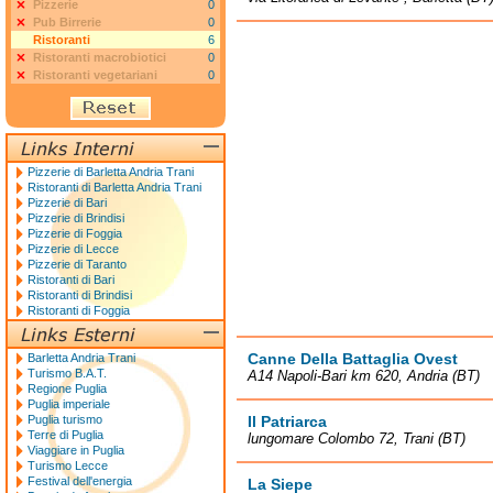
Pizzerie
0
Pub Birrerie
0
Ristoranti
6
Ristoranti macrobiotici
0
Ristoranti vegetariani
0
Pizzerie di Barletta Andria Trani
Ristoranti di Barletta Andria Trani
Pizzerie di Bari
Pizzerie di Brindisi
Pizzerie di Foggia
Pizzerie di Lecce
Pizzerie di Taranto
Ristoranti di Bari
Ristoranti di Brindisi
Ristoranti di Foggia
Canne Della Battaglia Ovest
Barletta Andria Trani
Turismo B.A.T.
A14 Napoli-Bari km 620, Andria (BT)
Regione Puglia
Puglia imperiale
Puglia turismo
Il Patriarca
Terre di Puglia
lungomare Colombo 72, Trani (BT)
Viaggiare in Puglia
Turismo Lecce
Festival dell'energia
La Siepe