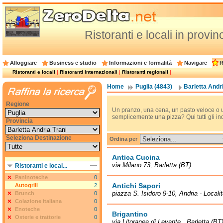
Ristoranti e locali in provin
Alloggiare
Business e studio
Informazioni e formalità
Navigare
R
Ristoranti e locali
|
Ristoranti internazionali
|
Ristoranti regionali
|
Home
Puglia (4843)
Barletta Andri
Regione
Un pranzo, una cena, un pasto veloce o 
semplicemente una pizza? Qui tutti gli ind
Provincia
Seleziona Destinazione
Ordina per
Antica Cucina
via Milano 73, Barletta (BT)
Ristoranti e local...
Paninoteche
0
Antichi Sapori
Autogrill
2
piazza S. Isidoro 9-10, Andria - Local
Brunch
0
Colazione italiana
0
Enoteche
0
Brigantino
Osterie e trattorie
0
via Litoranea di Levante , Barletta (BT