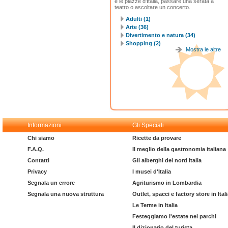
e le piazze d'Italia, passare una serata a
teatro o ascoltare un concerto.
Adulti (1)
Arte (36)
Divertimento e natura (34)
Shopping (2)
Mostra le altre
Informazioni
Gli Speciali
Chi siamo
Ricette da provare
F.A.Q.
Il meglio della gastronomia italiana
Contatti
Gli alberghi del nord Italia
Privacy
I musei d'Italia
Segnala un errore
Agriturismo in Lombardia
Segnala una nuova struttura
Outlet, spacci e factory store in Ital
Le Terme in Italia
Festeggiamo l'estate nei parchi
Il dizionario del turista