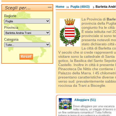
Home
Puglia (4843)
Barletta Andri
Regione
La Provincia di
Barle
provincia della Pugli
congiunto fra le città
Provincia
È stata istituita nel 
provinciale si sono te
Categoria
presenta notevoli mo
stato dichiarato
città
La città di Barletta 
V secolo che si crede rappresenti 
visitare sono la cattedrale di Sant
gotico, la Basilica del Santo Sepolcr
Castello. Inoltre in città è presente
Pinacoteca De Nittis che contiene i q
Palazzo della Marra. I 45 chilometr
presentano caratteristiche divers
verso sud: prevalentemente sabbiosa 
rocciosa da Trani a Bisceglie.
Alloggiare
(51)
Dove alloggiare per una vacanza
nella natura, un viaggio di lavoro o
un fine settimana romantico? Tutta l'offerta
italiana in tema di accoglienza e ricettività: