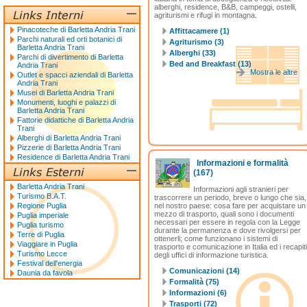
alberghi, residence, B&B, campeggi, ostelli,
agriturismi e rifugi in montagna.
Pinacoteche di Barletta Andria Trani
Affittacamere (1)
Parchi naturali ed orti botanici di
Agriturismo (3)
Barletta Andria Trani
Alberghi (33)
Parchi di divertimento di Barletta
Bed and Breakfast (13)
Andria Trani
Mostra le altre
Outlet e spacci aziendali di Barletta
Andria Trani
Musei di Barletta Andria Trani
Monumenti, luoghi e palazzi di
Barletta Andria Trani
Fattorie didattiche di Barletta Andria
Trani
Alberghi di Barletta Andria Trani
Pizzerie di Barletta Andria Trani
Residence di Barletta Andria Trani
Informazioni e formalità
(167)
Barletta Andria Trani
Informazioni agli stranieri per
Turismo B.A.T.
trascorrere un periodo, breve o lungo che sia,
Regione Puglia
nel nostro paese: cosa fare per acquistare un
mezzo di trasporto, quali sono i documenti
Puglia imperiale
necessari per essere in regola con la Legge
Puglia turismo
durante la permanenza e dove rivolgersi per
Terre di Puglia
ottenerli; come funzionano i sistemi di
Viaggiare in Puglia
trasporto e comunicazione in Italia ed i recapiti
Turismo Lecce
degli uffici di informazione turistica.
Festival dell'energia
Comunicazioni (14)
Daunia da favola
Formalità (75)
Informazioni (6)
Trasporti (72)