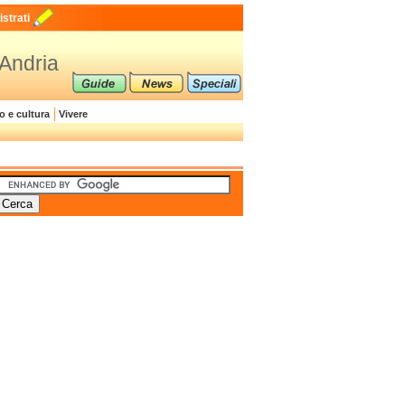
strati
 Andria
o e cultura
Vivere