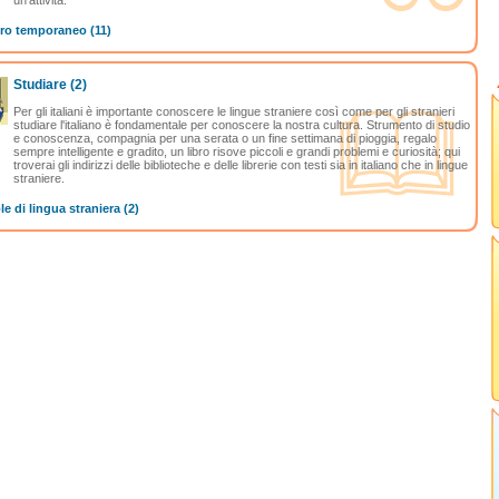
un'attività.
ro temporaneo (11)
Studiare
(2)
Per gli italiani è importante conoscere le lingue straniere così come per gli stranieri
studiare l'italiano è fondamentale per conoscere la nostra cultura. Strumento di studio
e conoscenza, compagnia per una serata o un fine settimana di pioggia, regalo
sempre intelligente e gradito, un libro risove piccoli e grandi problemi e curiosità; qui
troverai gli indirizzi delle biblioteche e delle librerie con testi sia in italiano che in lingue
straniere.
e di lingua straniera (2)