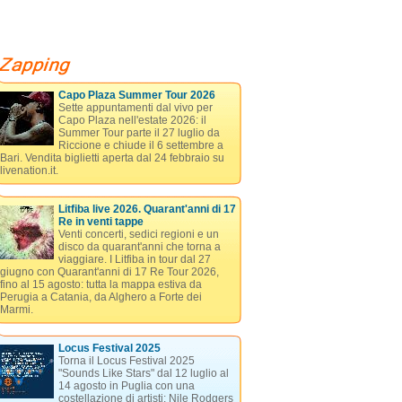
Capo Plaza Summer Tour 2026
Sette appuntamenti dal vivo per
Capo Plaza nell'estate 2026: il
Summer Tour parte il 27 luglio da
Riccione e chiude il 6 settembre a
Bari. Vendita biglietti aperta dal 24 febbraio su
livenation.it.
Litfiba live 2026. Quarant'anni di 17
Re in venti tappe
Venti concerti, sedici regioni e un
disco da quarant'anni che torna a
viaggiare. I Litfiba in tour dal 27
giugno con Quarant'anni di 17 Re Tour 2026,
fino al 15 agosto: tutta la mappa estiva da
Perugia a Catania, da Alghero a Forte dei
Marmi.
Locus Festival 2025
Torna il Locus Festival 2025
"Sounds Like Stars" dal 12 luglio al
14 agosto in Puglia con una
costellazione di artisti: Nile Rodgers