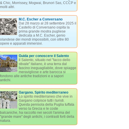
& Chic, Morrissey, Mogwai, Brunori Sas, CCCP e
molti altri.
M.C. Escher a Conversano
Dal 28 marzo al 28 settembre 2025 il
Castello di Conversano ospita la
prima grande mostra pugliese
dedicata a M.C. Escher, genio
olandese dei mondi impossibili, con oltre 80
opere e apparati immersivi.
Guida per conoscere il Salento
Il Salento, situato nel "tacco dello
stivale" italiano, è una terra dal
fascino ineguagliabile, dove spiagge
meravigliose e arte barocca si
fondono alle antiche tradizioni e a sapori
antichi.
Gargano. Spirito mediterraneo
Lo spirito mediterraneo che vive in
Gargano colpisce tutti i turisti.
Questa penisola della Puglia tuffata
verso la Grecia e le coste
balcaniche, ha raccolto nei secoli l'anima del
"grande mare" degli antichi, i contrasti forti della
natura.