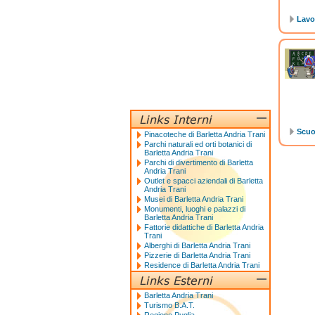
Lavo
Scuol
Pinacoteche di Barletta Andria Trani
Parchi naturali ed orti botanici di
Barletta Andria Trani
Parchi di divertimento di Barletta
Andria Trani
Outlet e spacci aziendali di Barletta
Andria Trani
Musei di Barletta Andria Trani
Monumenti, luoghi e palazzi di
Barletta Andria Trani
Fattorie didattiche di Barletta Andria
Trani
Alberghi di Barletta Andria Trani
Pizzerie di Barletta Andria Trani
Residence di Barletta Andria Trani
Barletta Andria Trani
Turismo B.A.T.