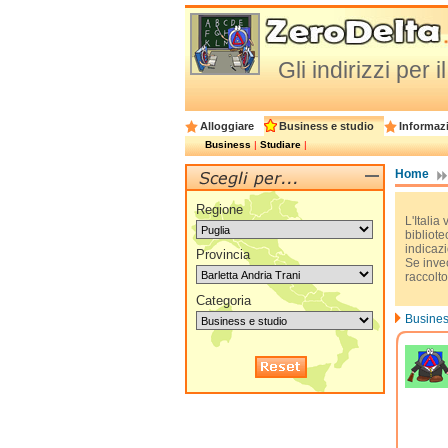
Gli indirizzi per 
Alloggiare
Business e studio
Informazi
Business
|
Studiare
|
Home
Regione
L'Italia
bibliote
indicazi
Provincia
Se invec
raccolto
Categoria
Busines