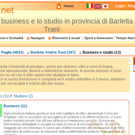
Home
Login
Regi
il business e lo studio in provincia di Barletta
Trani
oni e formalità
Navigare
Ristoranti e locali
Sport e benessere
Tempo liber
Puglia (4843)
Barletta Andria Trani (347)
Business e studio (13)
 vanta Università di prestigio, anche per stranieri, oltre a corsi di lingua,
che specializzate, librerie e biblioteche straniere. In questa sezione vi sono
oni su ciò che è utile sapere per studiare in Italia.
e la vostra formazione è completa ed il vostro obbiettivo è il lavoro, abbiamo
 per voi recapiti e notizie utili allo scopo.
s (11)
Studiare (2)
Business
(11)
Ogni provincia italiana gestisce una rete capillare di uffici, denominati Centri per
l'Impiego, che si occupano di raccogliere le richieste e le offerte di lavoro; vi sono
inoltre società private che offrono all'incirca il medesimo servizio. Qui trovate
informazioni dettagliate e recapiti se siete in cerca di un'occupazione. Se invece
viaggiate per incrementare il vostro giro d'affari troverete utili informazioni sulle fiere
settoriali e gli indirizzi per la soluzione delle problematiche pratiche nella gestione di