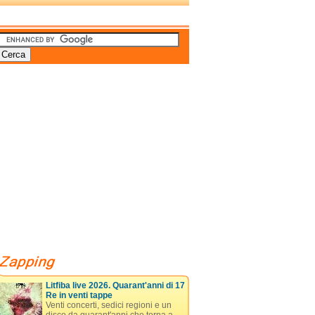
Litfiba live 2026. Quarant'anni di 17
Re in venti tappe
Venti concerti, sedici regioni e un