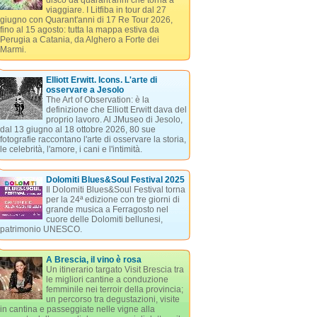
disco da quarant'anni che torna a
viaggiare. I Litfiba in tour dal 27
giugno con Quarant'anni di 17 Re Tour 2026,
fino al 15 agosto: tutta la mappa estiva da
Perugia a Catania, da Alghero a Forte dei
Marmi.
Elliott Erwitt. Icons. L'arte di
osservare a Jesolo
The Art of Observation: è la
definizione che Elliott Erwitt dava del
proprio lavoro. Al JMuseo di Jesolo,
dal 13 giugno al 18 ottobre 2026, 80 sue
fotografie raccontano l'arte di osservare la storia,
le celebrità, l'amore, i cani e l'intimità.
Dolomiti Blues&Soul Festival 2025
Il Dolomiti Blues&Soul Festival torna
per la 24ª edizione con tre giorni di
grande musica a Ferragosto nel
cuore delle Dolomiti bellunesi,
patrimonio UNESCO.
A Brescia, il vino è rosa
Un itinerario targato Visit Brescia tra
le migliori cantine a conduzione
femminile nei terroir della provincia;
un percorso tra degustazioni, visite
in cantina e passeggiate nelle vigne alla