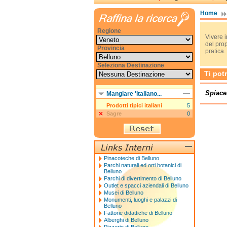
Home
Regione
Vivere i
del pro
Provincia
pratica.
Seleziona Destinazione
Ti pot
Spiace
Mangiare 'italiano...
Prodotti tipici italiani
5
Sagre
0
Pinacoteche di Belluno
Parchi naturali ed orti botanici di
Belluno
Parchi di divertimento di Belluno
Outlet e spacci aziendali di Belluno
Musei di Belluno
Monumenti, luoghi e palazzi di
Belluno
Fattorie didattiche di Belluno
Alberghi di Belluno