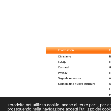
Informazioni
G
Chi siamo
R
F.A.Q.
I
Contatti
G
Privacy
I
Segnala un errore
A
Segnala una nuova struttura
O
L
F
I
zerodelta.net utilizza cookie, anche di terze parti, per a
proseguendo nella navigazione accetti l'utilizzo dei coo