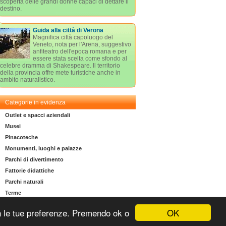
scoperta delle grandi donne capaci di dettare il
destino.
Guida alla città di Verona
Magnifica città capoluogo del
Veneto, nota per l'Arena, suggestivo
anfiteatro dell'epoca romana e per
essere stata scelta come sfondo al
celebre dramma di Shakespeare. Il territorio
della provincia offre mete turistiche anche in
ambito naturalistico.
Categorie in evidenza
Outlet e spacci aziendali
Musei
Pinacoteche
Monumenti, luoghi e palazze
Parchi di divertimento
Fattorie didattiche
Parchi naturali
Terme
OK
 con le tue preferenze. Premendo ok o