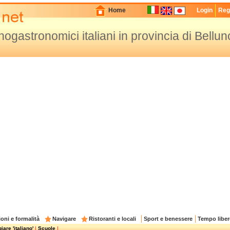
Home
Login
Regi
enogastronomici italiani in provincia di Bellun
oni e formalità
Navigare
Ristoranti e locali
Sport e benessere
Tempo liber
are 'italiano'
|
Scuole
|