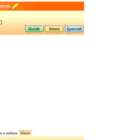
strati
o
o e cultura
Vivere