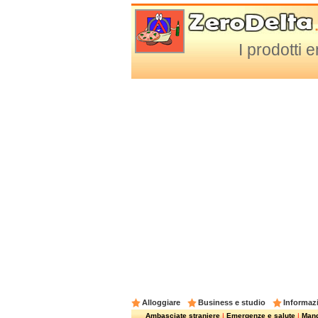
I prodotti 
Alloggiare
Business e studio
Informazi
Ambasciate straniere
|
Emergenze e salute
|
Mangi