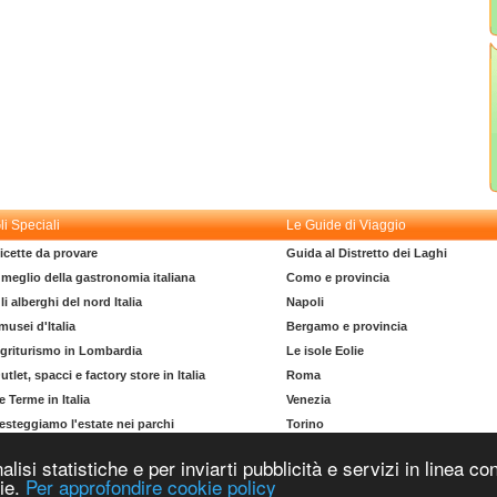
li Speciali
Le Guide di Viaggio
icette da provare
Guida al Distretto dei Laghi
l meglio della gastronomia italiana
Como e provincia
li alberghi del nord Italia
Napoli
 musei d'Italia
Bergamo e provincia
griturismo in Lombardia
Le isole Eolie
utlet, spacci e factory store in Italia
Roma
e Terme in Italia
Venezia
esteggiamo l'estate nei parchi
Torino
l dizionario del turista
La costa degli Etruschi
nalisi statistiche e per inviarti pubblicità e servizi in linea
Copyright © 2004-2026 Supero Ltd, Malta MT 2105-2906 Tutti i diritti riservati.
kie.
Per approfondire cookie policy