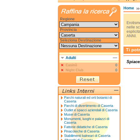
Home
Regione
Erotismo
nelle s
Provincia
esplici
ANNI.
Seleziona Destinazione
Ti pot
Adulti
Spiace
Casinò
0
Night Club
0
Parchi naturali ed orti botanici di
Caserta
Parchi di divertimento di Caserta
Outlet e spacci aziendali di Caserta
Musei di Caserta
Monumenti, luoghi e palazzi di
Caserta
Fattorie didattiche di Caserta
Pinacoteche di Caserta
Stabilimenti balneari di Caserta