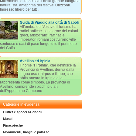
Mittermeier: oltre 80 scatti della grande fotografa
naturalista, anteprima del festival Orizzonti.
Ingresso libero per tutti.
Guida di Viaggio alla città di Napoli
All’ombra del Vesuvio il turismo ha
radici antiche: sulle orme dei coloni
greci, aristocratici raffinati e
imperatori romani costruirono ville
sontuose e oasi di pace lungo tutto il perimetro
del Golfo.
Avellino ed Irpinia
Il nome "Hirpinia", che definisce la
Provincia di Avellino, deriva dalla
lingua osca: hirpus è il lupo, che
abita ancora in Irpinia e la
rappresenta come simbolo. La provincia di
Avellino, comprende i picchi più alti
dell'Appennino Campano.
Categorie in evidenza
Outlet e spacci aziendali
Musei
Pinacoteche
Monumenti, luoghi e palazze