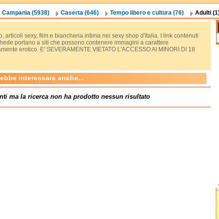
Campania (5938)
Caserta (646)
Tempo libero e cultura (76)
Adulti (1
, articoli sexy, film e biancheria intima nei sexy shop d'Italia. I link contenuti
chede portano a siti che possono contenere immagini a carattere
tamente erotico. E' SEVERAMENTE VIETATO L'ACCESSO AI MINORI DI 18
rebbe interessare anche...
nti ma la ricerca non ha prodotto nessun risultato