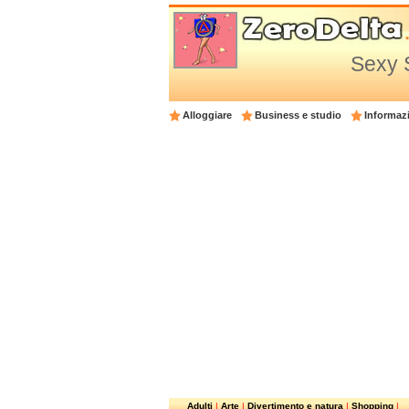
Sexy S
Alloggiare
Business e studio
Informazi
Adulti
|
Arte
|
Divertimento e natura
|
Shopping
|