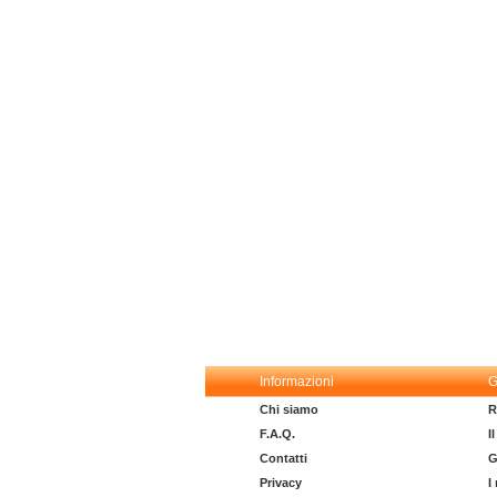
Informazioni
G
Chi siamo
R
F.A.Q.
I
Contatti
G
Privacy
I