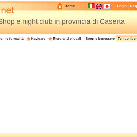
Home
Login
Regi
hop e night club in provincia di Caserta
oni e formalità
Navigare
Ristoranti e locali
Sport e benessere
Tempo liber