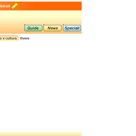
strati
o e cultura
Vivere