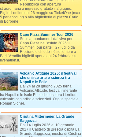
Caserta celebra l'80ª Festa della
Repubblica con apertura
straordinaria a ingresso gratuito il 2 giugno.
Biglietti online dal 26 maggio su TicketOne (max
5 per account) o alla biglietteria di piazza Carlo
di Borbone.
Capo Plaza Summer Tour 2026
Sette appuntamenti dal vivo per
Capo Plaza nell'estate 2026: il
Summer Tour parte il 27 luglio da
Riccione e chiude il 6 settembre a
Bari. Vendita biglietti aperta dal 24 febbraio su
livenation.it.
Volcanic Attitude 2025: il festival
che unisce arte e scienza tra
Napoli e le Eolie
Dal 24 al 28 giugno 2025 torna
Volcanic Attitude, festival itinerante
tra Napoli e le Isole Eolie che esplora i territori
vulcanici con artisti e scienziati. Ospite speciale
Roman Signer.
Cristina Mittermeier. La Grande
Saggezza
Dal 14 luglio 2026 al 10 gennaio
2027 il Castello di Brescia ospita La
Grande Saggezza, mostra di Cristina