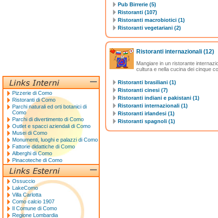
Pub Birrerie (5)
Ristoranti (107)
Ristoranti macrobiotici (1)
Ristoranti vegetariani (2)
Ristoranti internazionali
(12)
Mangiare in un ristorante internazion
cultura e nella cucina dei cinque c
Ristoranti brasiliani (1)
Ristoranti cinesi (7)
Pizzerie di Como
Ristoranti indiani e pakistani (1)
Ristoranti di Como
Ristoranti internazionali (1)
Parchi naturali ed orti botanici di
Como
Ristoranti irlandesi (1)
Parchi di divertimento di Como
Ristoranti spagnoli (1)
Outlet e spacci aziendali di Como
Musei di Como
Monumenti, luoghi e palazzi di Como
Fattorie didattiche di Como
Alberghi di Como
Pinacoteche di Como
Ossuccio
LakeComo
Villa Carlotta
Como calcio 1907
Il Comune di Como
Regione Lombardia