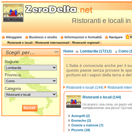
Ristoranti e locali 
Alloggiare
Business e studio
Informazioni e formalità
Navigare
R
Ristoranti e locali
|
Ristoranti internazionali
|
Ristoranti regionali
|
Home
Lombardia (17212)
Como (
Regione
L'Italia è conosciuta anche per il su
questo paese senza provare le spec
profumi ed i sapori della terra e de
Provincia
Ristoranti e locali (144)
Ristoranti inter
Categoria
Ristoranti e locali
(144)
Un pranzo, una cena, un pasto vel
semplicemente una pizza? Qui tutti g
Autogrill (2)
Enoteche (2)
Osterie e trattorie (7)
Pizzerie (18)