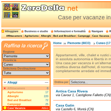
Case per vacanze in
Alloggiare
Business e studio
Informazioni e formalità
Navigare
R
Affittacamere
|
Agriturismo
|
Alberghi
|
Bed and Breakfast
|
Campeggi
|
Case Vacanza
Home
Piemonte (8833)
Cuneo (17
Regione
Appartamenti, ville, chalet e rustic
in assoluta autonomia e libertà in
Provincia
Una casa per vacanza è un'alternati
ricettiva diversa dall'hotel, di norm
Seleziona Destinazione
completamente arredate ed immedia
Ordina per
Alloggi
Affittacamere
0
Antica Casa Rivera
Agriturismo
17
via Cavour 1, Castiglione Falletto (CN)
Alberghi
220
Bed and Breakfast
72
Campeggi
25
Casa Gatin
Case Vacanza
Attivo
via Castello 6, Montà (CN)