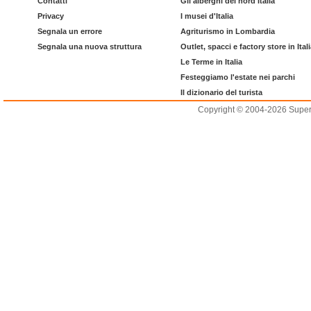
Contatti
Gli alberghi del nord Italia
Privacy
I musei d'Italia
Segnala un errore
Agriturismo in Lombardia
Segnala una nuova struttura
Outlet, spacci e factory store in Ital
Le Terme in Italia
Festeggiamo l'estate nei parchi
Il dizionario del turista
Copyright © 2004-2026 Supero L