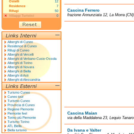
Ostelli
12
Residence
7
Cascina Ferrero
Rifugi
50
frazione Annunziata 12, La Morra (CN)
Villaggi Turistici
0
Alberghi di Cuneo
Residence di Cuneo
Rifugi di Cuneo
Alberghi di Vercelli
Alberghi di Verbano-Cusio-Ossola
Alberghi di Torino
Alberghi di Novara
Alberghi di Biella
Alberghi di Asti
Alberghi di Alessandria
Turismo Cuneo
Cuneo tour
Turismo Cuneo
Provincia di Cuneo
Regione Piemonte
Cascina Maian
Piemonte feel
via della Maddalena 23, Lequio Tanaro
Torino più Piemonte
Turismo Torino
ATL Biella
Da Ivana e Valter
Biella turismo