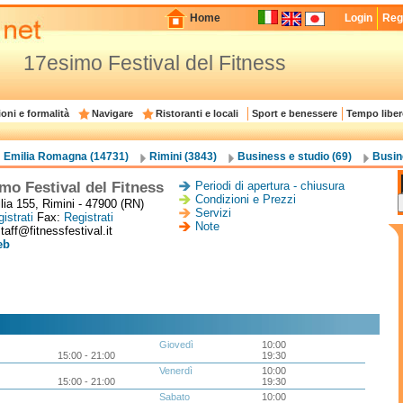
Home
Login
Regi
17esimo Festival del Fitness
oni e formalità
Navigare
Ristoranti e locali
Sport e benessere
Tempo liber
Emilia Romagna (14731)
Rimini (3843)
Business e studio (69)
Busin
mo Festival del Fitness
Periodi di apertura - chiusura
Condizioni e Prezzi
lia 155, Rimini - 47900 (RN)
Servizi
istrati
Fax:
Registrati
Note
taff@fitnessfestival.it
eb
Giovedì
10:00
15:00 - 21:00
19:30
Venerdì
10:00
15:00 - 21:00
19:30
Sabato
10:00