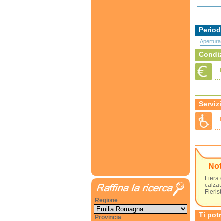
Period
Apertura
Condiz
Servizi
No
Fiera 
calzat
Fierist
Regione
Ti pot
Provincia