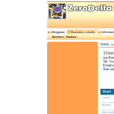
Alloggiare
Business e studio
Informazi
Business
|
Studiare
|
Home
17esi
via Emi
Tel:
Reg
Email:s
Sito w
Orari
Lunedì
Martedì
Mercoledì