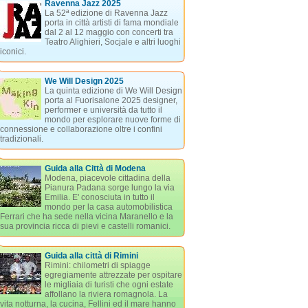
Ravenna Jazz 2025
La 52ª edizione di Ravenna Jazz
porta in città artisti di fama mondiale
dal 2 al 12 maggio con concerti tra
Teatro Alighieri, Socjale e altri luoghi
iconici.
We Will Design 2025
La quinta edizione di We Will Design
porta al Fuorisalone 2025 designer,
performer e università da tutto il
mondo per esplorare nuove forme di
connessione e collaborazione oltre i confini
tradizionali.
Guida alla Città di Modena
Modena, piacevole cittadina della
Pianura Padana sorge lungo la via
Emilia. E' conosciuta in tutto il
mondo per la casa automobilistica
Ferrari che ha sede nella vicina Maranello e la
sua provincia ricca di pievi e castelli romanici.
Guida alla città di Rimini
Rimini: chilometri di spiagge
egregiamente attrezzate per ospitare
le migliaia di turisti che ogni estate
affollano la riviera romagnola. La
vita notturna, la cucina, Fellini ed il mare hanno