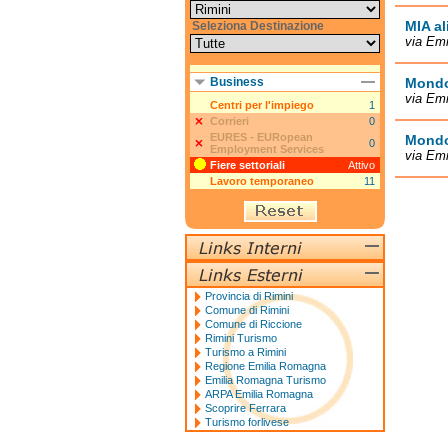
MIA al
Seleziona Destinazione
via Emi
Business
Mondo
via Emi
Centri per l'impiego
1
Corrieri
0
EURES - EURopean
Mondo
0
Employment Services
via Emi
Fiere settoriali
Attivo
Lavoro temporaneo
11
Provincia di Rimini
Comune di Rimini
Comune di Riccione
Rimini Turismo
Turismo a Rimini
Regione Emilia Romagna
Emilia Romagna Turismo
ARPA Emilia Romagna
Scoprire Ferrara
Turismo forlivese