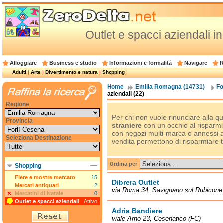
Outlet e spacci aziendali i
Alloggiare
Business e studio
Informazioni e formalità
Navigare
R
Adulti
|
Arte
|
Divertimento e natura
|
Shopping
|
Home
Emilia Romagna (14731)
Fo
aziendali (22)
Regione
Per chi non vuole rinunciare alla qu
Provincia
straniere
con un occhio al risparmi
con negozi multi-marca o annessi al
Seleziona Destinazione
vendita permettono di risparmiare t
Ordina per
Shopping
Fiere e mostre mercato
15
Dibrera Outlet
Mercati antiquari
2
via Roma 34, Savignano sul Rubicone
Mercatini di Natale
0
Outlet e spacci aziendali
Attivo
Adria Bandiere
viale Arno 23, Cesenatico (FC)