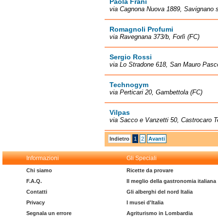
Paola Frani
via Cagnona Nuova 1889, Savignano s
Romagnoli Profumi
via Ravegnana 373/b, Forlì (FC)
Sergio Rossi
via Lo Stradone 618, San Mauro Pasco
Technogym
via Perticari 20, Gambettola (FC)
Vilpas
via Sacco e Vanzetti 50, Castrocaro T
Indietro
1
2
Avanti
Informazioni
Gli Speciali
Chi siamo
Ricette da provare
F.A.Q.
Il meglio della gastronomia italiana
Contatti
Gli alberghi del nord Italia
Privacy
I musei d'Italia
Segnala un errore
Agriturismo in Lombardia