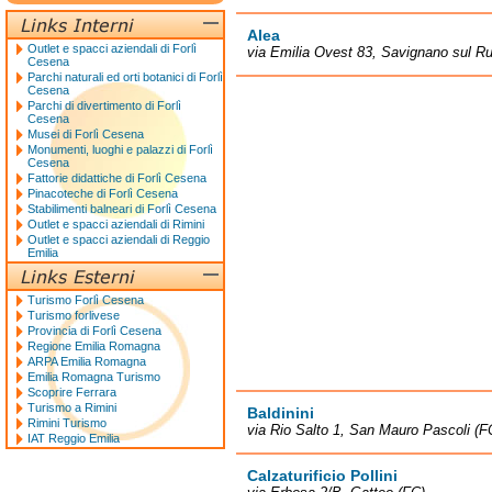
Alea
Outlet e spacci aziendali di Forlì
via Emilia Ovest 83, Savignano sul R
Cesena
Parchi naturali ed orti botanici di Forlì
Cesena
Parchi di divertimento di Forlì
Cesena
Musei di Forlì Cesena
Monumenti, luoghi e palazzi di Forlì
Cesena
Fattorie didattiche di Forlì Cesena
Pinacoteche di Forlì Cesena
Stabilimenti balneari di Forlì Cesena
Outlet e spacci aziendali di Rimini
Outlet e spacci aziendali di Reggio
Emilia
Turismo Forlì Cesena
Turismo forlivese
Provincia di Forlì Cesena
Regione Emilia Romagna
ARPA Emilia Romagna
Emilia Romagna Turismo
Scoprire Ferrara
Turismo a Rimini
Baldinini
Rimini Turismo
via Rio Salto 1, San Mauro Pascoli (F
IAT Reggio Emilia
Calzaturificio Pollini