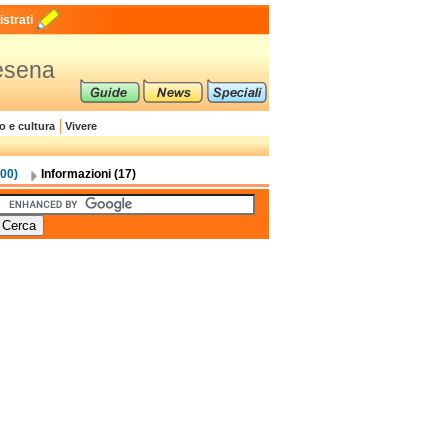
strati
Cesena
o e cultura
Vivere
200)
Informazioni (17)