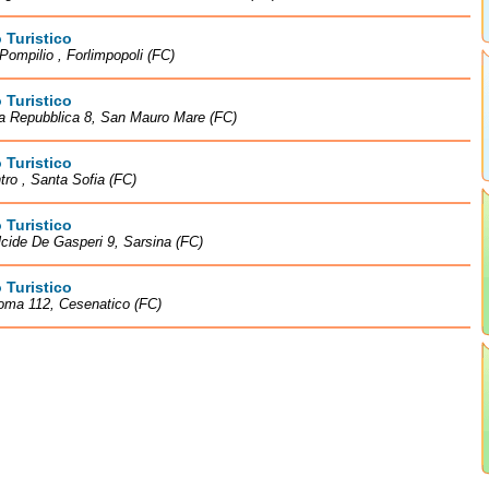
o Turistico
Pompilio , Forlimpopoli (FC)
o Turistico
la Repubblica 8, San Mauro Mare (FC)
o Turistico
tro , Santa Sofia (FC)
o Turistico
lcide De Gasperi 9, Sarsina (FC)
o Turistico
oma 112, Cesenatico (FC)