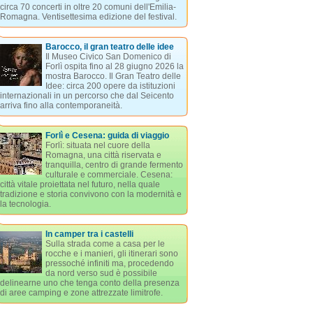
circa 70 concerti in oltre 20 comuni dell'Emilia-
Romagna. Ventisettesima edizione del festival.
Barocco, il gran teatro delle idee
Il Museo Civico San Domenico di
Forlì ospita fino al 28 giugno 2026 la
mostra Barocco. Il Gran Teatro delle
Idee: circa 200 opere da istituzioni
internazionali in un percorso che dal Seicento
arriva fino alla contemporaneità.
Forlì e Cesena: guida di viaggio
Forlì: situata nel cuore della
Romagna, una città riservata e
tranquilla, centro di grande fermento
culturale e commerciale. Cesena:
città vitale proiettata nel futuro, nella quale
tradizione e storia convivono con la modernità e
la tecnologia.
In camper tra i castelli
Sulla strada come a casa per le
rocche e i manieri, gli itinerari sono
pressoché infiniti ma, procedendo
da nord verso sud è possibile
delinearne uno che tenga conto della presenza
di aree camping e zone attrezzate limitrofe.