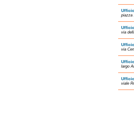
Uffici
piazza 
Uffici
via del
Uffici
via Cen
Uffici
largo A
Uffici
viale R