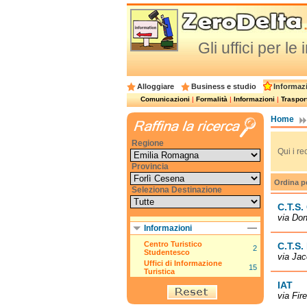
Gli uffici per l
Alloggiare
Business e studio
Informazi
Comunicazioni
|
Formalità
|
Informazioni
|
Trasport
Home
Regione
Qui i re
Provincia
Ordina p
Seleziona Destinazione
C.T.S.
via Don
Informazioni
Centro Turistico
C.T.S. 
2
Studentesco
via Jac
Uffici di Informazione
15
Turistica
IAT
via Fir