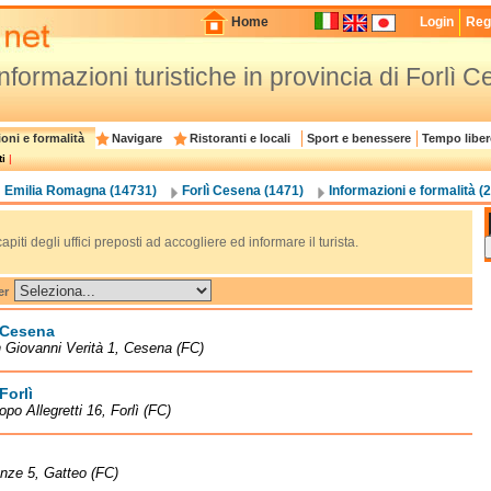
Home
Login
Regi
e informazioni turistiche in provincia di Forlì 
oni e formalità
Navigare
Ristoranti e locali
Sport e benessere
Tempo liber
i
|
Emilia Romagna (14731)
Forlì Cesena (1471)
Informazioni e formalità (
capiti degli uffici preposti ad accogliere ed informare il turista.
er
 Cesena
 Giovanni Verità 1, Cesena (FC)
Forlì
opo Allegretti 16, Forlì (FC)
enze 5, Gatteo (FC)