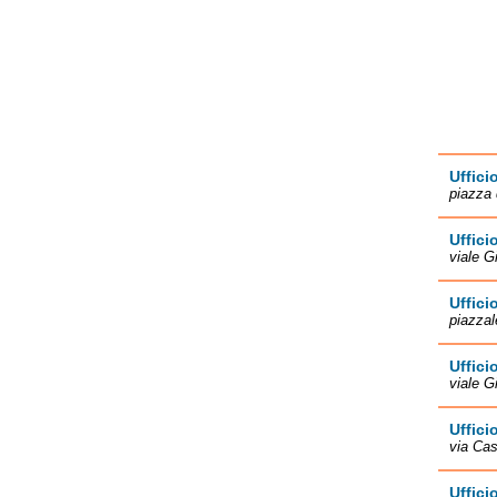
Uffici
piazza 
Uffici
viale G
Uffici
piazzal
Uffici
viale G
Uffici
via Cas
Uffici