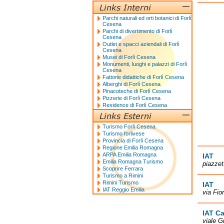
Parchi naturali ed orti botanici di Forlì
Cesena
Parchi di divertimento di Forlì
Cesena
Outlet e spacci aziendali di Forlì
Cesena
Musei di Forlì Cesena
Monumenti, luoghi e palazzi di Forlì
Cesena
Fattorie didattiche di Forlì Cesena
Alberghi di Forlì Cesena
Pinacoteche di Forlì Cesena
Pizzerie di Forlì Cesena
Residence di Forlì Cesena
Turismo Forlì Cesena
Turismo forlivese
Provincia di Forlì Cesena
Regione Emilia Romagna
ARPA Emilia Romagna
IAT
Emilia Romagna Turismo
piazzet
Scoprire Ferrara
Turismo a Rimini
Rimini Turismo
IAT
IAT Reggio Emilia
via Fio
IAT Ca
viale G