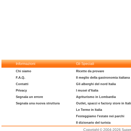
Informazioni
Gli Speciali
Chi siamo
Ricette da provare
F.A.Q.
Il meglio della gastronomia italiana
Contatti
Gli alberghi del nord Italia
Privacy
I musei d'Italia
Segnala un errore
Agriturismo in Lombardia
Segnala una nuova struttura
Outlet, spacci e factory store in Ital
Le Terme in Italia
Festeggiamo l'estate nei parchi
Il dizionario del turista
Copyright © 2004-2026 Supero L