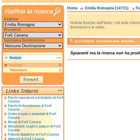
Home
Emilia Romagna (14731)
Fo
Regione
Notizie fresche dall'Italia: i siti web informa
televisioni e le radio.
Provincia
Seleziona Destinazione
Ti potrebbe interessare anche...
Spiacenti ma la ricerca non ha prod
Notizie
Giornali
0
Televisioni
1
Parchi naturali ed orti botanici di Forlì
Cesena
Parchi di divertimento di Forlì
Cesena
Outlet e spacci aziendali di Forlì
Cesena
Musei di Forlì Cesena
Monumenti, luoghi e palazzi di Forlì
Cesena
Fattorie didattiche di Forlì Cesena
Alberghi di Forlì Cesena