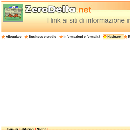
I link ai siti di informazione
Alloggiare
Business e studio
Informazioni e formalità
Navigare
R
Comuni
|
Istituzioni
|
Notizie
|