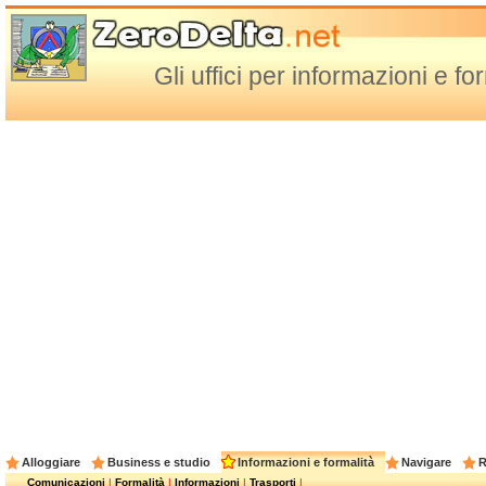
Gli uffici per informazioni e fo
Alloggiare
Business e studio
Informazioni e formalità
Navigare
R
Comunicazioni
|
Formalità
|
Informazioni
|
Trasporti
|