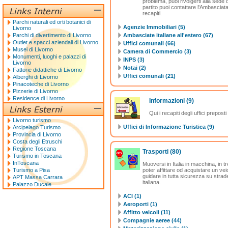
problema, puoi rivolgerti alla sede
partito puoi contattare l'Ambasciata 
recapiti.
Parchi naturali ed orti botanici di
Agenzie Immobiliari (5)
Livorno
Parchi di divertimento di Livorno
Ambasciate italiane all'estero (67)
Outlet e spacci aziendali di Livorno
Uffici comunali (66)
Musei di Livorno
Camera di Commercio (3)
Monumenti, luoghi e palazzi di
INPS (3)
Livorno
Notai (2)
Fattorie didattiche di Livorno
Uffici comunali (21)
Alberghi di Livorno
Pinacoteche di Livorno
Pizzerie di Livorno
Residence di Livorno
Informazioni
(9)
Qui i recapiti degli uffici prepost
Livorno turismo
Uffici di Informazione Turistica (9)
Arcipelago Turismo
Provincia di Livorno
Costa degli Etruschi
Regione Toscana
Trasporti
(80)
Turismo in Toscana
InToscana
Muoversi in Italia in macchina, in tr
Turismo a Pisa
poter affittare od acquistare un veic
guidare in tutta sicurezza su strade
APT Massa Carrara
italiana.
Palazzo Ducale
ACI (1)
Aeroporti (1)
Affitto veicoli (11)
Compagnie aeree (44)