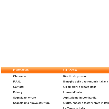
Informazioni
Gli Speciali
Chi siamo
Ricette da provare
F.A.Q.
Il meglio della gastronomia italiana
Contatti
Gli alberghi del nord Italia
Privacy
I musei d'Italia
Segnala un errore
Agriturismo in Lombardia
Segnala una nuova struttura
Outlet, spacci e factory store in Ital
Le Terme in Italia