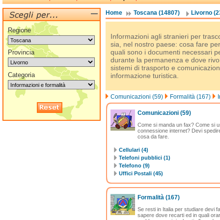
Home
Toscana (14807)
Livorno (2
Regione
Informazioni agli stranieri per tras
sia, nel nostro paese: cosa fare pe
quali sono i documenti necessari p
Provincia
durante la permanenza e dove rivol
sistemi di trasporto e comunicazione i
Categoria
informazione turistica.
Comunicazioni (59)
Formalità (167)
Comunicazioni
(59)
Come si manda un fax? Come si usa
connessione internet? Devi spedire
cosa da fare.
Cellulari (4)
Telefoni pubblici (1)
Telefono (9)
Uffici Postali (45)
Formalità
(167)
Se resti in Italia per studiare devi 
sapere dove recarti ed in quali orar