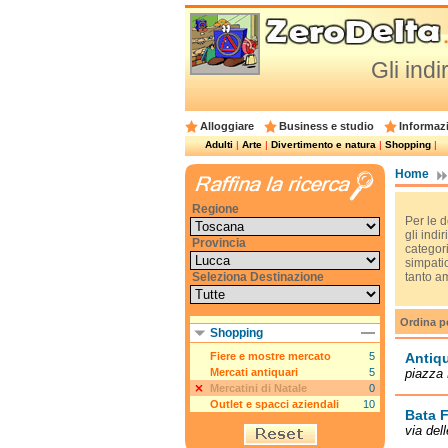
Gli ind
Alloggiare
Business e studio
Informazi
Adulti
|
Arte
|
Divertimento e natura
|
Shopping
|
Home
Regione
Per le d
gli indi
Provincia
categor
simpatic
Seleziona Destinazione
tanto am
Ordina p
Shopping
Fiere e mostre mercato
5
Antiqu
Mercati antiquari
5
piazza 
Mercatini di Natale
0
Outlet e spacci aziendali
10
Bata F
via del