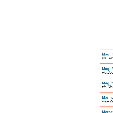
Maglif
via Lui
Maglif
via Boc
Magli
via Gia
Marmo
viale Z
Mercat