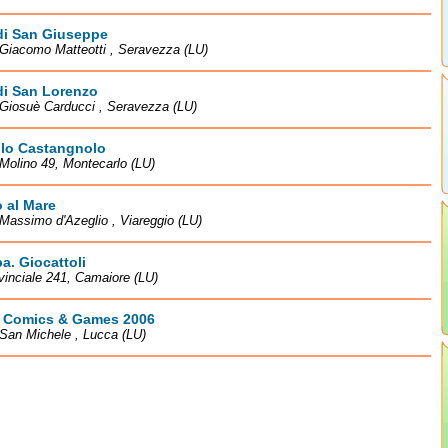
di San Giuseppe
Giacomo Matteotti , Seravezza (LU)
di San Lorenzo
Giosuè Carducci , Seravezza (LU)
llo Castangnolo
 Molino 49, Montecarlo (LU)
o al Mare
Massimo d'Azeglio , Viareggio (LU)
ba. Giocattoli
vinciale 241, Camaiore (LU)
 Comics & Games 2006
San Michele , Lucca (LU)