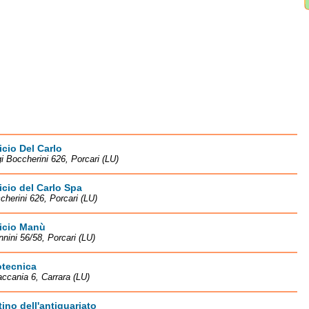
icio Del Carlo
gi Boccherini 626, Porcari (LU)
icio del Carlo Spa
cherini 626, Porcari (LU)
ficio Manù
nnini 56/58, Porcari (LU)
tecnica
accania 6, Carrara (LU)
ino dell'antiquariato