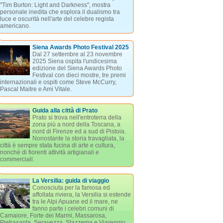
"Tim Burton: Light and Darkness", mostra
personale inedita che esplora il dualismo tra
luce e oscurità nell'arte del celebre regista
americano.
Siena Awards Photo Festival 2025
Dal 27 settembre al 23 novembre
2025 Siena ospita l'undicesima
edizione del Siena Awards Photo
Festival con dieci mostre, tre premi
internazionali e ospiti come Steve McCurry,
Pascal Maitre e Ami Vitale.
Guida alla città di Prato
Prato si trova nell'entroterra della
zona più a nord della Toscana, a
nord di Firenze ed a sud di Pistoia.
Nonostante la storia travagliata, la
città è sempre stata fucina di arte e cultura,
nonchè di fiorenti attività artigianali e
commerciali.
La Versilia: guida di viaggio
Conosciuta per la famosa ed
affollata riviera, la Versilia si estende
tra le Alpi Apuane ed il mare, ne
fanno parte i celebri comuni di
Camaiore, Forte dei Marmi, Massarosa,
Pietrasanta, Seravezza, Stazzema e Viareggio.