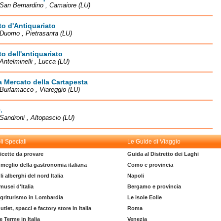
San Bernardino , Camaiore (LU)
o d'Antiquariato
Duomo , Pietrasanta (LU)
o dell'antiquariato
Antelminelli , Lucca (LU)
 Mercato della Cartapesta
Burlamacco , Viareggio (LU)
.
 Sandroni , Altopascio (LU)
li Speciali
Le Guide di Viaggio
icette da provare
Guida al Distretto dei Laghi
l meglio della gastronomia italiana
Como e provincia
li alberghi del nord Italia
Napoli
 musei d'Italia
Bergamo e provincia
griturismo in Lombardia
Le isole Eolie
utlet, spacci e factory store in Italia
Roma
e Terme in Italia
Venezia