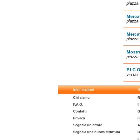
piazza 
Mercat
piazza 
Mercat
piazza 
Mostra
piazza 
P.I.C.O
via dei
Informazioni
G
Chi siamo
R
F.A.Q.
I
Contatti
G
Privacy
I
Segnala un errore
A
Segnala una nuova struttura
O
L