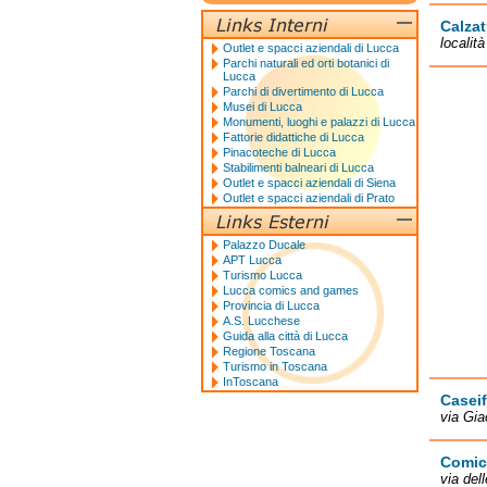
Calzat
localit
Outlet e spacci aziendali di Lucca
Parchi naturali ed orti botanici di
Lucca
Parchi di divertimento di Lucca
Musei di Lucca
Monumenti, luoghi e palazzi di Lucca
Fattorie didattiche di Lucca
Pinacoteche di Lucca
Stabilimenti balneari di Lucca
Outlet e spacci aziendali di Siena
Outlet e spacci aziendali di Prato
Palazzo Ducale
APT Lucca
Turismo Lucca
Lucca comics and games
Provincia di Lucca
A.S. Lucchese
Guida alla città di Lucca
Regione Toscana
Turismo in Toscana
InToscana
Caseif
via Gia
Comic
via del