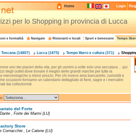
Home
Login
Regi
irizzi per lo Shopping in provincia di Lucca
oni e formalità
Navigare
Ristoranti e locali
Sport e benessere
Tempo liber
Toscana (14807)
Lucca (1875)
Tempo libero e cultura (371)
Shopping
onne uno dei piaceri della vita, per gli uomini a volte solo una seccatura ... qui
rizzi degli outlet dove trovare il meglio delle grandi marche per tutte la
ie merceologiche a minor prezzo. Per chi invece ama bancarelle, curiosità e
he occasioni forniamo un calendario dettagliato di fiere, sagre e i mercatini
ati dai collezionisti.
er
ariato del Forte
Dante , Forte dei Marmi (LU)
actory Store
le Cornacchie , Le Catene (LU)