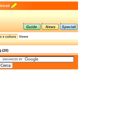
strati
o e cultura
Vivere
 (20)