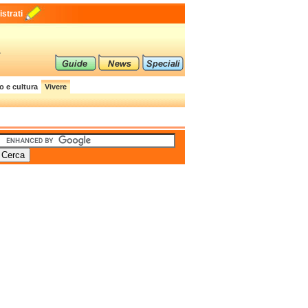
strati
a
o e cultura
Vivere