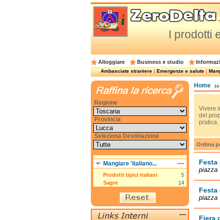
I prodotti
Alloggiare
Business e studio
Informazi
Ambasciate straniere
|
Emergenze e salute
|
Mangi
Home
Regione
Vivere i
del pro
Provincia
pratica.
Seleziona Destinazione
Ordina p
Festa 
Mangiare 'italiano...
piazza 
Prodotti tipici italiani
5
Sagre
14
Festa 
piazza 
Fiera 