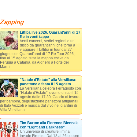
Litfiba live 2026. Quarant'anni di 17
Re in venti tappe
Venti concerti, sedici regioni e un
disco da quarant'anni che torna a
viaggiare. I Litfiba in tour dal 27
giugno con Quarant'anni di 17 Re Tour 2026,
fino al 15 agosto: tutta la mappa estiva da
Perugia a Catania, da Alghero a Forte dei
Marmi.
"Natale d'Estate" alla Versiliana:
panettone e festa il 15 agosto
La Versiliana celebra Ferragosto con
"Natale d'Estate", evento unico il 15
agosto dalle 17:30. Caccia al tesoro
per bambini, degustazione panettoni artigianali
di Italo Vezzoli e musica dal vivo nei giardini di
Villa Versiliana.
Tim Burton alla Florence Biennale
con "Light and Darkness"
Un universo di creature liminali
invade Firenze. Dal 18 al 26 ottobre