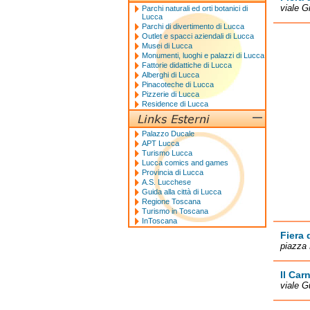
viale G
Parchi naturali ed orti botanici di
Lucca
Parchi di divertimento di Lucca
Outlet e spacci aziendali di Lucca
Musei di Lucca
Monumenti, luoghi e palazzi di Lucca
Fattorie didattiche di Lucca
Alberghi di Lucca
Pinacoteche di Lucca
Pizzerie di Lucca
Residence di Lucca
Palazzo Ducale
APT Lucca
Turismo Lucca
Lucca comics and games
Provincia di Lucca
A.S. Lucchese
Guida alla città di Lucca
Regione Toscana
Turismo in Toscana
InToscana
Fiera 
piazza 
Il Car
viale G