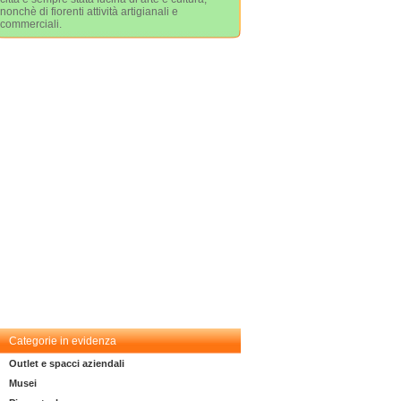
nonchè di fiorenti attività artigianali e
commerciali.
Categorie in evidenza
Outlet e spacci aziendali
Musei