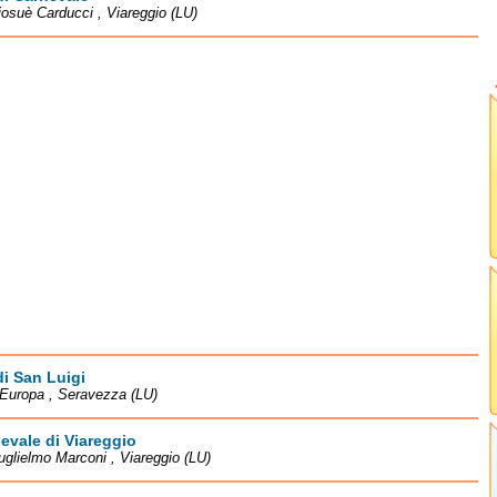
iosuè Carducci , Viareggio (LU)
di San Luigi
Europa , Seravezza (LU)
nevale di Viareggio
uglielmo Marconi , Viareggio (LU)