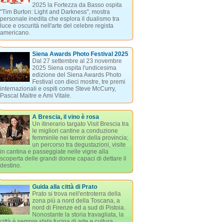
2025 la Fortezza da Basso ospita
"Tim Burton: Light and Darkness", mostra
personale inedita che esplora il dualismo tra
luce e oscurità nell'arte del celebre regista
americano.
Siena Awards Photo Festival 2025
Dal 27 settembre al 23 novembre
2025 Siena ospita l'undicesima
edizione del Siena Awards Photo
Festival con dieci mostre, tre premi
internazionali e ospiti come Steve McCurry,
Pascal Maitre e Ami Vitale.
A Brescia, il vino è rosa
Un itinerario targato Visit Brescia tra
le migliori cantine a conduzione
femminile nei terroir della provincia;
un percorso tra degustazioni, visite
in cantina e passeggiate nelle vigne alla
scoperta delle grandi donne capaci di dettare il
destino.
Guida alla città di Prato
Prato si trova nell'entroterra della
zona più a nord della Toscana, a
nord di Firenze ed a sud di Pistoia.
Nonostante la storia travagliata, la
città è sempre stata fucina di arte e cultura,