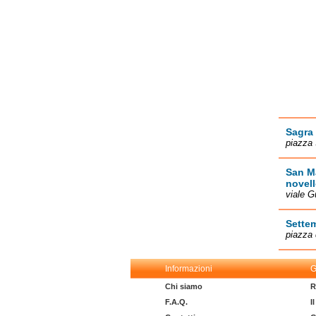
Sagra 
piazza 
San Ma
novel
viale G
Sette
piazza 
Informazioni
G
Chi siamo
R
F.A.Q.
I