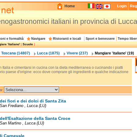
Home
Login
Regi
 enogastronomici italiani in provincia di Lucc
oni e formalità
Navigare
Ristoranti e locali
Sport e benessere
Tempo liber
are 'italiano'
|
Scuole
|
Toscana (14807)
Lucca (1875)
Vivere (237)
Mangiare 'italiano' (19)
n Italia e cimentarsi in cucina con la dieta mediterranea o cucinando i piatti
prio paese d'origine: ecco dove comprare gli ingredienti e qualche indicazione
er
dei fiori e dei dolci di Santa Zita
San Frediano , Lucca (LU)
dell'Esaltazione della Santa Croce
San Martino , Lucca (LU)
di Carnevale