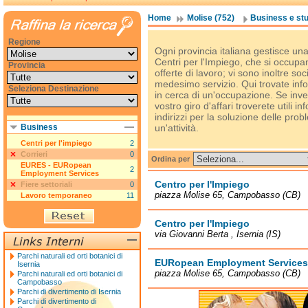
Home
Molise (752)
Business e stu
Regione
Ogni provincia italiana gestisce una 
Centri per l'Impiego, che si occupan
Provincia
offerte di lavoro; vi sono inoltre soci
medesimo servizio. Qui trovate infor
Seleziona Destinazione
in cerca di un'occupazione. Se inve
vostro giro d'affari troverete utili inf
indirizzi per la soluzione delle pro
Business
un'attività.
Centri per l'impiego
2
Corrieri
0
Ordina per
EURES - EURopean
2
Employment Services
Centro per l'Impiego
Fiere settoriali
0
piazza Molise 65, Campobasso (CB)
Lavoro temporaneo
11
Centro per l'Impiego
via Giovanni Berta , Isernia (IS)
Parchi naturali ed orti botanici di
EURopean Employment Services
Isernia
piazza Molise 65, Campobasso (CB)
Parchi naturali ed orti botanici di
Campobasso
Parchi di divertimento di Isernia
Parchi di divertimento di