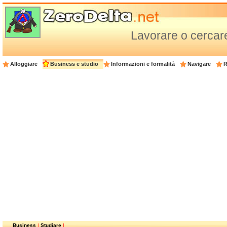
Lavorare o cercare
Alloggiare
Business e studio
Informazioni e formalità
Navigare
R
Business
|
Studiare
|