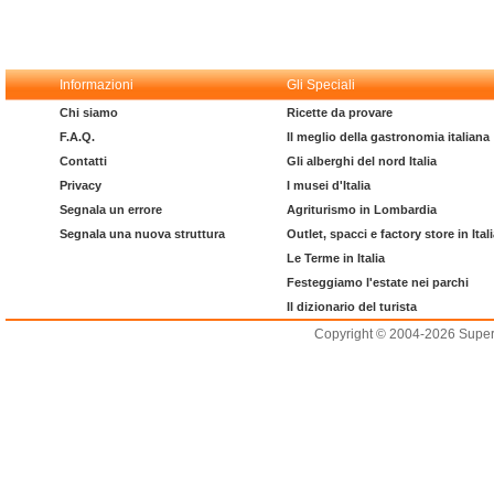
Informazioni
Gli Speciali
Chi siamo
Ricette da provare
F.A.Q.
Il meglio della gastronomia italiana
Contatti
Gli alberghi del nord Italia
Privacy
I musei d'Italia
Segnala un errore
Agriturismo in Lombardia
Segnala una nuova struttura
Outlet, spacci e factory store in Ital
Le Terme in Italia
Festeggiamo l'estate nei parchi
Il dizionario del turista
Copyright © 2004-2026 Supero L