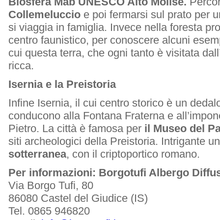
Biosfera Mab UNESCO Alto Molise.
Percorr
Collemeluccio
e poi fermarsi sul prato per u
si viaggia in famiglia. Invece nella foresta pr
centro faunistico, per conoscere alcuni esempl
cui questa terra, che ogni tanto è visitata da
ricca.
Isernia e la Preistoria
Infine Isernia, il cui centro storico è un dedal
conducono alla Fontana Fraterna e all’impon
Pietro. La città è famosa per
il Museo del Pa
siti archeologici della Preistoria. Intrigante 
sotterranea
, con il criptoportico romano.
Per informazioni: Borgotufi Albergo Diffu
Via Borgo Tufi, 80
86080 Castel del Giudice (IS)
Tel. 0865 946820