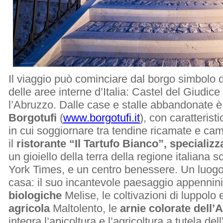
Il viaggio può cominciare dal borgo simbolo d
delle aree interne d’Italia: Castel del Giudice
l’Abruzzo. Dalle case e stalle abbandonate 
Borgotufi
(
www.borgotufi.it
), con caratterist
in cui soggiornare tra tendine ricamate e cam
il
ristorante “Il Tartufo Bianco”, specializz
un gioiello della terra della regione italiana
York Times, e un centro benessere. Un luogo in
casa: il suo incantevole paesaggio appenninic
biologiche
Melise, le coltivazioni di luppolo
agricola
Maltolento, le
arnie colorate dell’
integra l’apicoltura e l’agricoltura a tutela de