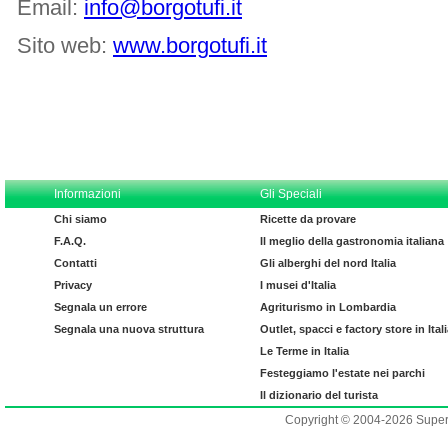
Email:
info@borgotufi.it
Sito web:
www.borgotufi.it
Informazioni
Gli Speciali
Chi siamo
Ricette da provare
F.A.Q.
Il meglio della gastronomia italiana
Contatti
Gli alberghi del nord Italia
Privacy
I musei d'Italia
Segnala un errore
Agriturismo in Lombardia
Segnala una nuova struttura
Outlet, spacci e factory store in Ital
Le Terme in Italia
Festeggiamo l'estate nei parchi
Il dizionario del turista
Copyright © 2004-2026 Supero L