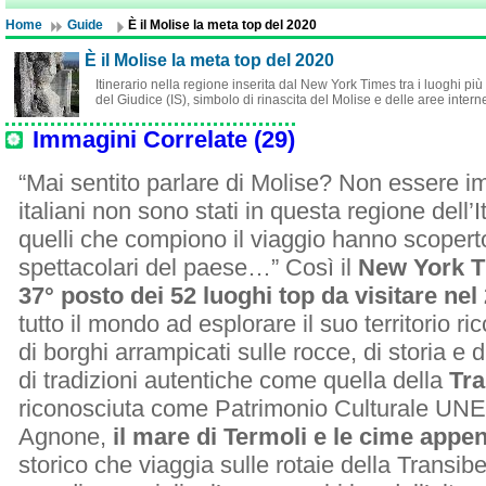
Home
Guide
È il Molise la meta top del 2020
È il Molise la meta top del 2020
Itinerario nella regione inserita dal New York Times tra i luoghi più
del Giudice (IS), simbolo di rinascita del Molise e delle aree interne 
Immagini Correlate (29)
“Mai sentito parlare di Molise? Non essere i
italiani non sono stati in questa regione dell’
quelli che compiono il viaggio hanno scopert
spettacolari del paese…” Così il
New York Ti
37° posto dei 52 luoghi top da visitare nel
tutto il mondo ad esplorare il suo territorio ri
di borghi arrampicati sulle rocce, di storia e
di tradizioni autentiche come quella della
Tr
riconosciuta come Patrimonio Culturale UNE
Agnone,
il mare di Termoli e le cime appe
storico che viaggia sulle rotaie della Transiber