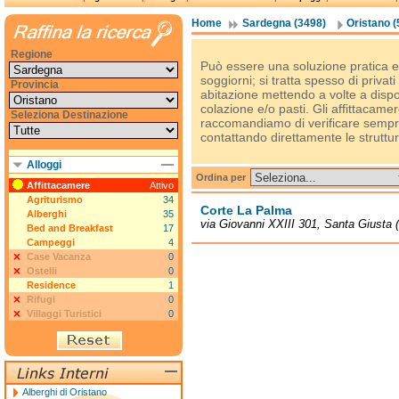
Home
Sardegna (3498)
Oristano (
Regione
Può essere una soluzione pratica e
soggiorni; si tratta spesso di privat
Provincia
abitazione mettendo a volte a disp
colazione e/o pasti. Gli affittacam
Seleziona Destinazione
raccomandiamo di verificare sempre 
contattando direttamente le struttur
Alloggi
Ordina per
Affittacamere
Attivo
Agriturismo
34
Corte La Palma
Alberghi
35
via Giovanni XXIII 301, Santa Giusta 
Bed and Breakfast
17
Campeggi
4
Case Vacanza
0
Ostelli
0
Residence
1
Rifugi
0
Villaggi Turistici
0
Alberghi di Oristano