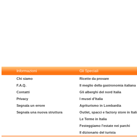
Informazioni
Gli Speciali
Chi siamo
Ricette da provare
F.A.Q.
Il meglio della gastronomia italiana
Contatti
Gli alberghi del nord Italia
Privacy
I musei d'Italia
Segnala un errore
Agriturismo in Lombardia
Segnala una nuova struttura
Outlet, spacci e factory store in Ital
Le Terme in Italia
Festeggiamo l'estate nei parchi
Il dizionario del turista