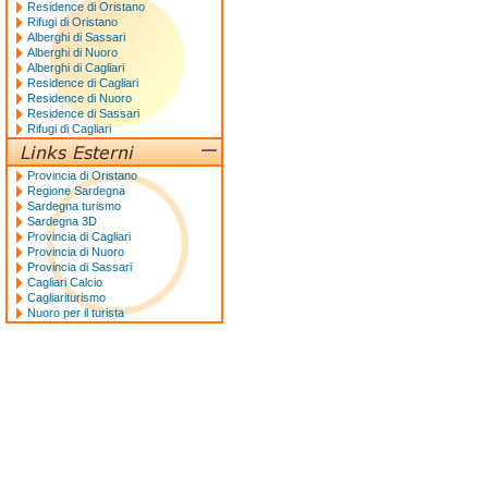
Residence di Oristano
Rifugi di Oristano
Alberghi di Sassari
Alberghi di Nuoro
Alberghi di Cagliari
Residence di Cagliari
Residence di Nuoro
Residence di Sassari
Rifugi di Cagliari
Provincia di Oristano
Regione Sardegna
Sardegna turismo
Sardegna 3D
Provincia di Cagliari
Provincia di Nuoro
Provincia di Sassari
Cagliari Calcio
Cagliariturismo
Nuoro per il turista