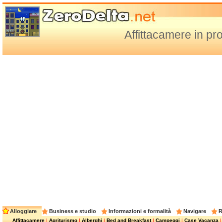
Affittacamere in pr
Alloggiare
Business e studio
Informazioni e formalità
Navigare
R
Affittacamere
|
Agriturismo
|
Alberghi
|
Bed and Breakfast
|
Campeggi
|
Case Vacanza