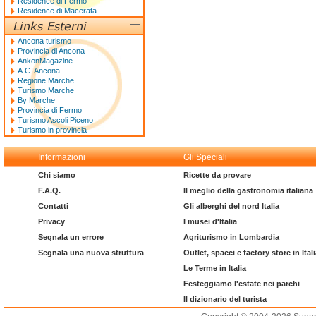
Residence di Fermo
Residence di Macerata
Ancona turismo
Provincia di Ancona
AnkonMagazine
A.C. Ancona
Regione Marche
Turismo Marche
By Marche
Provincia di Fermo
Turismo Ascoli Piceno
Turismo in provincia
Informazioni
Gli Speciali
Chi siamo
Ricette da provare
F.A.Q.
Il meglio della gastronomia italiana
Contatti
Gli alberghi del nord Italia
Privacy
I musei d'Italia
Segnala un errore
Agriturismo in Lombardia
Segnala una nuova struttura
Outlet, spacci e factory store in Ital
Le Terme in Italia
Festeggiamo l'estate nei parchi
Il dizionario del turista