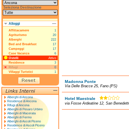
Seleziona Destinazione
Alloggi
Affittacamere
1
Agriturismo
20
Alberghi
222
Bed and Breakfast
17
Campeggi
17
Case Vacanza
6
Ostelli
Attivo
Residence
3
Rifugi
0
Villaggi Turistici
1
Madonna Ponte
Via Delle Bracce 25, Fano (PS)
Alberghi di Ancona
Hotel Maestrale
Residence di Ancona
via Fosse Ardeatine 12, San Benedetto
Rifugi di Ancona
Alberghi di Pesaro Urbino
Alberghi di Macerata
Alberghi di Fermo
Alberghi di Ascoli Piceno
Residence di Ascoli Piceno