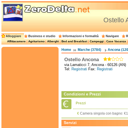
Ostello
Alloggiare
Business e studio
Informazioni e formalità
Navigare
R
Affittacamere
|
Agriturismo
|
Alberghi
|
Bed and Breakfast
|
Campeggi
|
Case Vacanza
Home
Marche (3784)
Ancona (120
Ostello Ancona
via Lamaticci 7, Ancona - 60126 (AN)
Tel:
Registrati
Fax:
Registrati
Condizioni e Prezzi
Prezzi
€
Camera singola con bagno: €1
Servizi