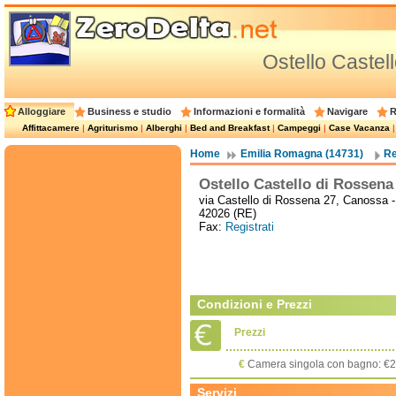
Ostello Castel
Alloggiare
Business e studio
Informazioni e formalità
Navigare
R
Affittacamere
|
Agriturismo
|
Alberghi
|
Bed and Breakfast
|
Campeggi
|
Case Vacanza
Home
Emilia Romagna (14731)
Re
Ostello Castello di Rossena
via Castello di Rossena 27, Canossa -
42026 (RE)
Fax:
Registrati
Condizioni e Prezzi
Prezzi
€
Camera singola con bagno: €2
Servizi