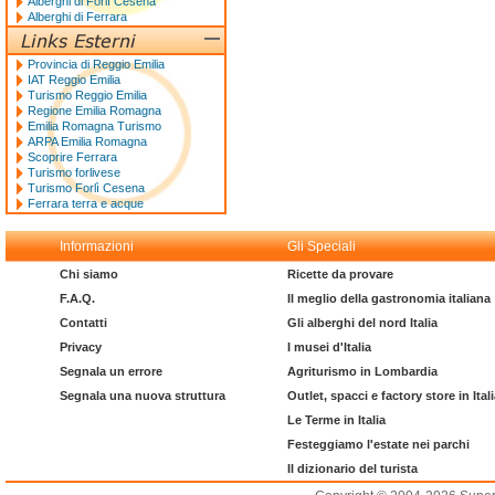
Alberghi di Forlì Cesena
Alberghi di Ferrara
Provincia di Reggio Emilia
IAT Reggio Emilia
Turismo Reggio Emilia
Regione Emilia Romagna
Emilia Romagna Turismo
ARPA Emilia Romagna
Scoprire Ferrara
Turismo forlivese
Turismo Forlì Cesena
Ferrara terra e acque
Informazioni
Gli Speciali
Chi siamo
Ricette da provare
F.A.Q.
Il meglio della gastronomia italiana
Contatti
Gli alberghi del nord Italia
Privacy
I musei d'Italia
Segnala un errore
Agriturismo in Lombardia
Segnala una nuova struttura
Outlet, spacci e factory store in Ital
Le Terme in Italia
Festeggiamo l'estate nei parchi
Il dizionario del turista