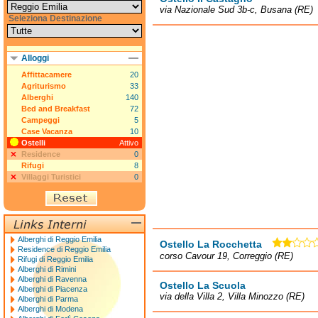
via Nazionale Sud 3b-c, Busana (RE)
Seleziona Destinazione
Alloggi
Affittacamere
20
Agriturismo
33
Alberghi
140
Bed and Breakfast
72
Campeggi
5
Case Vacanza
10
Ostelli
Attivo
Residence
0
Rifugi
8
Villaggi Turistici
0
Alberghi di Reggio Emilia
Ostello La Rocchetta
Residence di Reggio Emilia
corso Cavour 19, Correggio (RE)
Rifugi di Reggio Emilia
Alberghi di Rimini
Alberghi di Ravenna
Ostello La Scuola
Alberghi di Piacenza
via della Villa 2, Villa Minozzo (RE)
Alberghi di Parma
Alberghi di Modena