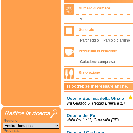
Numero di camere
9
Generale
Parcheggio Parco o giardin
Possibilità di colazione
Colazione compresa
Ristorazione
Ti potrebbe interessare anche...
Ostello Basilica della Ghiara
via Guasco 6, Reggio Emilia (RE)
Ostello del Po
viale Po 11/13, Guastalla (RE)
Regione
Provincia
Ostello Il Castagno