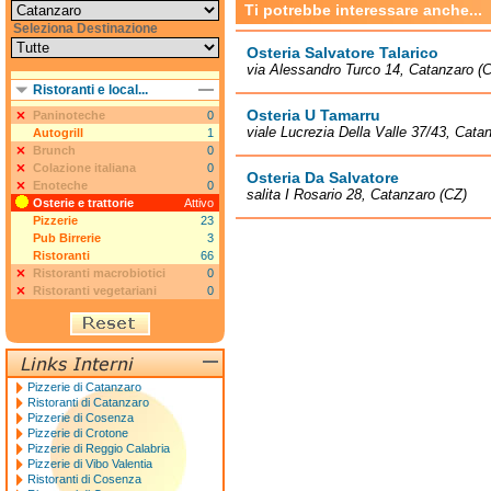
Ti potrebbe interessare anche...
Seleziona Destinazione
Osteria Salvatore Talarico
via Alessandro Turco 14, Catanzaro (
Ristoranti e local...
Osteria U Tamarru
Paninoteche
0
viale Lucrezia Della Valle 37/43, Cata
Autogrill
1
Brunch
0
Colazione italiana
0
Osteria Da Salvatore
Enoteche
0
salita I Rosario 28, Catanzaro (CZ)
Osterie e trattorie
Attivo
Pizzerie
23
Pub Birrerie
3
Ristoranti
66
Ristoranti macrobiotici
0
Ristoranti vegetariani
0
Pizzerie di Catanzaro
Ristoranti di Catanzaro
Pizzerie di Cosenza
Pizzerie di Crotone
Pizzerie di Reggio Calabria
Pizzerie di Vibo Valentia
Ristoranti di Cosenza