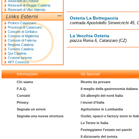
Ristoranti di Crotone
Ristoranti di Reggio Calabria
Ristoranti di Vibo Valentia
Osteria La Bottegaccia
contrada Apostolello Simericrichi 45, 
Proloco Catanzaro
Provincia di Catanzaro
Comune di Girifalco
La Vecchia Osteria
Comune di Miglierina
piazza Roma 6, Catanzaro (CZ)
Comune di Falerna
Regione Calabria
Turismo Calabria
Qui Calabria
Crotone turismo
APT Cosenza
Informazioni
Gli Speciali
Chi siamo
Ricette da provare
F.A.Q.
Il meglio della gastronomia italiana
Contatti
Gli alberghi del nord Italia
Privacy
I musei d'Italia
Segnala un errore
Agriturismo in Lombardia
Segnala una nuova struttura
Outlet, spacci e factory store in Ital
Le Terme in Italia
Festeggiamo l'estate nei parchi
Il dizionario del turista