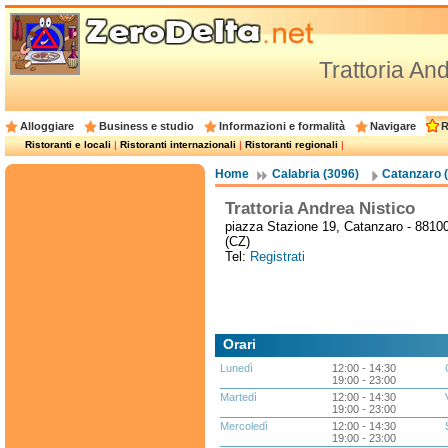
Trattoria An
Alloggiare
Business e studio
Informazioni e formalità
Navigare
R
Ristoranti e locali
|
Ristoranti internazionali
|
Ristoranti regionali
|
Home
Calabria (3096)
Catanzaro 
Trattoria Andrea Nistico
piazza Stazione 19, Catanzaro - 8810
(CZ)
Tel:
Registrati
Orari
Lunedì
12:00 - 14:30
19:00 - 23:00
Martedì
12:00 - 14:30
19:00 - 23:00
Mercoledì
12:00 - 14:30
19:00 - 23:00