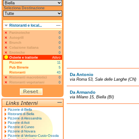
Seleziona Destinazione
Ristoranti e local...
Paninoteche
0
Autogrill
0
Brunch
0
Colazione italiana
0
Enoteche
0
Osterie e trattorie
Attivo
Pizzerie
11
Pub Birrerie
5
Ristoranti
43
Da Antonio
Ristoranti macrobiotici
0
via Roma 53, Sale delle Langhe (CN)
Ristoranti vegetariani
0
Da Armando
via Milano 15, Biella (BI)
Pizzerie di Biella
Ristoranti di Biella
Pizzerie di Alessandria
Pizzerie di Asti
Pizzerie di Cuneo
Pizzerie di Novara
Pizzerie di Verbano-Cusio-Ossola