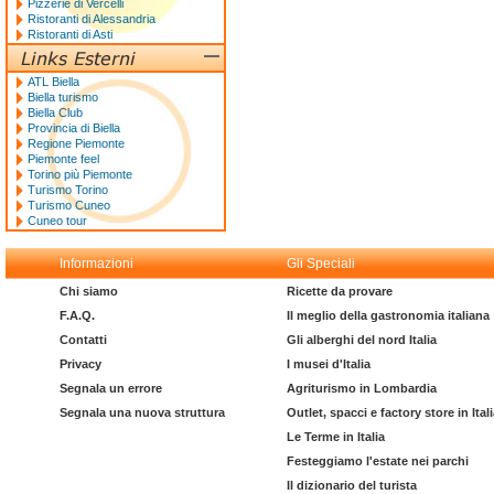
Pizzerie di Vercelli
Ristoranti di Alessandria
Ristoranti di Asti
ATL Biella
Biella turismo
Biella Club
Provincia di Biella
Regione Piemonte
Piemonte feel
Torino più Piemonte
Turismo Torino
Turismo Cuneo
Cuneo tour
Informazioni
Gli Speciali
Chi siamo
Ricette da provare
F.A.Q.
Il meglio della gastronomia italiana
Contatti
Gli alberghi del nord Italia
Privacy
I musei d'Italia
Segnala un errore
Agriturismo in Lombardia
Segnala una nuova struttura
Outlet, spacci e factory store in Ital
Le Terme in Italia
Festeggiamo l'estate nei parchi
Il dizionario del turista