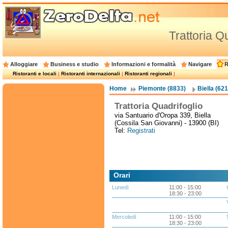
Trattoria Q
Alloggiare
Business e studio
Informazioni e formalità
Navigare
R
Ristoranti e locali
|
Ristoranti internazionali
|
Ristoranti regionali
|
Home
Piemonte (8833)
Biella (621
Trattoria Quadrifoglio
via Santuario d'Oropa 339, Biella
(Cossila San Giovanni) - 13900 (BI)
Tel:
Registrati
Orari
Lunedì
11:00 - 15:00
18:30 - 23:00
Mercoledì
11:00 - 15:00
18:30 - 23:00