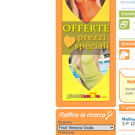
Mercoledì
Condiz
Servizi
No
Vendit
dalle 
Ti pot
Mallo
Regione
S.P. 12
Provincia