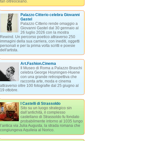
fan oltreoceano.
Palazzo Citterio celebra Giovanni
Gastel
Palazzo Citterio rende omaggio a
Giovanni Gastel dal 30 gennaio al
26 luglio 2026 con la mostra
Rewind. Un percorso poetico attraverso 250
immagini della sua carriera, con inediti, oggetti
personali e per la prima volta scritti e poesie
dell'artista.
Art.Fashion.Cinema
Il Museo di Roma a Palazzo Braschi
celebra George Hoyningen-Huene
con una grande retrospettiva che
racconta arte, moda e cinema
attraverso oltre 100 fotografie dal 25 giugno al
19 ottobre.
I Castelli di Strassoldo
Sito su un luogo strategico sin
dall’antichità, il complesso
castellano di Strassoldo fu fondato
probabilmente intorno al 1035 lungo
l’antica via Julia Augusta, la strada romana che
congiungeva Aquileia al Norico.