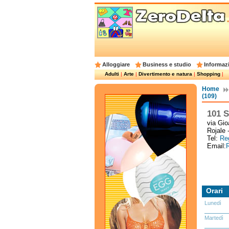
Alloggiare
Business e studio
Informazi
Adulti
|
Arte
|
Divertimento e natura
|
Shopping
|
Home
(109)
101 
via Gio
Rojale 
Tel:
Reg
Email:
R
Orari
Lunedì
Martedì