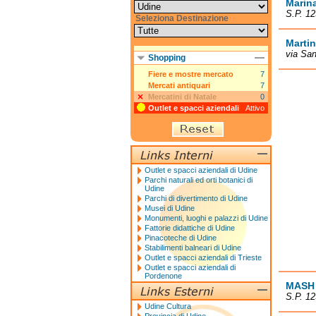
Marina
S.P. 12
Seleziona Destinazione
Martin
via San
Shopping
Fiere e mostre mercato
7
Mercati antiquari
7
Mercatini di Natale
0
Outlet e spacci aziendali
Attivo
Outlet e spacci aziendali di Udine
Parchi naturali ed orti botanici di
Udine
Parchi di divertimento di Udine
Musei di Udine
Monumenti, luoghi e palazzi di Udine
Fattorie didattiche di Udine
Pinacoteche di Udine
Stabilimenti balneari di Udine
Outlet e spacci aziendali di Trieste
Outlet e spacci aziendali di
Pordenone
MASH
S.P. 12
Udine Cultura