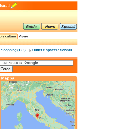
strati
o e cultura
Vivere
Shopping (123)
Outlet e spacci aziendali
Mappa