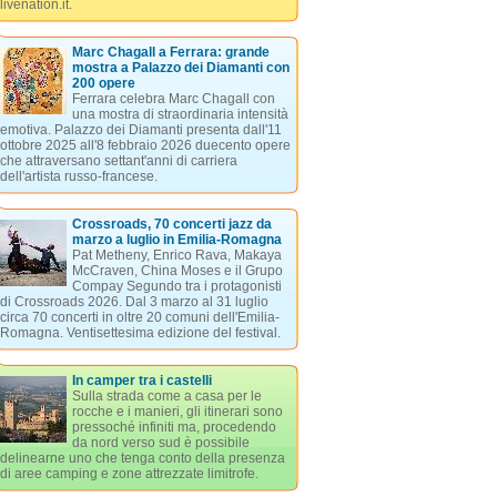
livenation.it.
Marc Chagall a Ferrara: grande
mostra a Palazzo dei Diamanti con
200 opere
Ferrara celebra Marc Chagall con
una mostra di straordinaria intensità
emotiva. Palazzo dei Diamanti presenta dall'11
ottobre 2025 all'8 febbraio 2026 duecento opere
che attraversano settant'anni di carriera
dell'artista russo-francese.
Crossroads, 70 concerti jazz da
marzo a luglio in Emilia-Romagna
Pat Metheny, Enrico Rava, Makaya
McCraven, China Moses e il Grupo
Compay Segundo tra i protagonisti
di Crossroads 2026. Dal 3 marzo al 31 luglio
circa 70 concerti in oltre 20 comuni dell'Emilia-
Romagna. Ventisettesima edizione del festival.
In camper tra i castelli
Sulla strada come a casa per le
rocche e i manieri, gli itinerari sono
pressoché infiniti ma, procedendo
da nord verso sud è possibile
delinearne uno che tenga conto della presenza
di aree camping e zone attrezzate limitrofe.