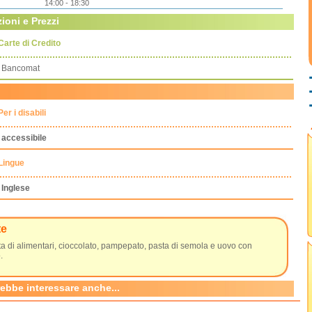
14:00 - 18:30
ioni e Prezzi
Carte di Credito
Bancomat
Per i disabili
accessibile
Lingue
Inglese
te
a di alimentari, cioccolato, pampepato, pasta di semola e uovo con
.
rebbe interessare anche...