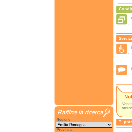
Condiz
Servizi
No
Vendit
tartufo
Regione
Ti pot
Provincia