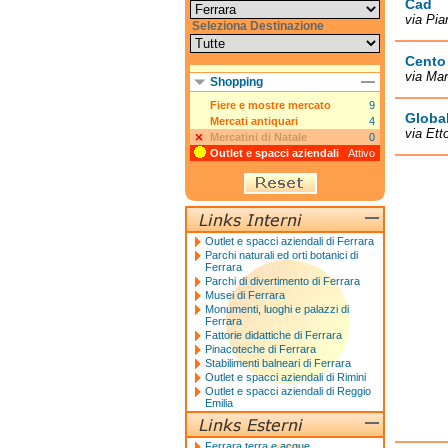
Cad
via Pia
Seleziona Destinazione
Cento
via Mar
Shopping
Fiere e mostre mercato
9
Global
Mercati antiquari
4
via Ett
Mercatini di Natale
0
Outlet e spacci aziendali
Attivo
Outlet e spacci aziendali di Ferrara
Parchi naturali ed orti botanici di
Ferrara
Parchi di divertimento di Ferrara
Musei di Ferrara
Monumenti, luoghi e palazzi di
Ferrara
Fattorie didattiche di Ferrara
Pinacoteche di Ferrara
Stabilimenti balneari di Ferrara
Outlet e spacci aziendali di Rimini
Outlet e spacci aziendali di Reggio
Emilia
Ferrara terra e acque