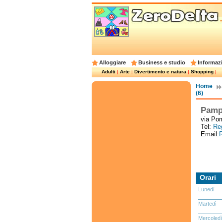
Alloggiare
Business e studio
Informazi
Adulti
|
Arte
|
Divertimento e natura
|
Shopping
|
Home
(6)
Pampe
via Pom
Tel:
Reg
Email:
R
Orari
Lunedì
Martedì
Mercoledì