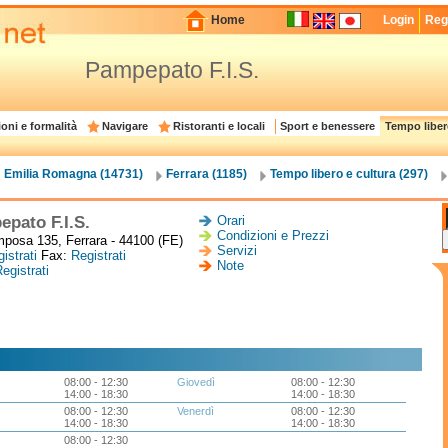
Home
Login
Regi
Pampepato F.I.S.
oni e formalità
Navigare
Ristoranti e locali
Sport e benessere
Tempo liber
Emilia Romagna (14731)
Ferrara (1185)
Tempo libero e cultura (297)
pato F.I.S.
Orari
Condizioni e Prezzi
posa 135, Ferrara - 44100 (FE)
Servizi
istrati
Fax:
Registrati
Note
egistrati
08:00 - 12:30
Giovedì
08:00 - 12:30
14:00 - 18:30
14:00 - 18:30
08:00 - 12:30
Venerdì
08:00 - 12:30
14:00 - 18:30
14:00 - 18:30
08:00 - 12:30