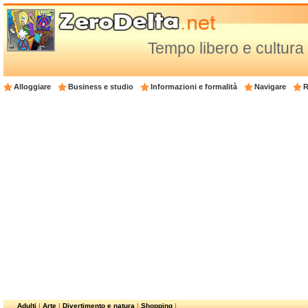
Tempo libero e cultura 
Alloggiare
Business e studio
Informazioni e formalità
Navigare
R
Adulti
|
Arte
|
Divertimento e natura
|
Shopping
|