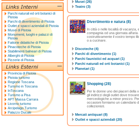
Musei (26)
Teatro (3)
Parchi naturali ed orti botanici di
Pistoia
Parchi di divertimento di Pistoia
Divertimento e natura
(8)
Outlet e spacci aziendali di Pistoia
In città o nelle località di vacanz
Musei di Pistoia
compagnia od una giornata all'aria a
Monumenti, luoghi e palazzi di
costruttivamente il vostro tempo l
Pistoia
o a cucinare.
Fattorie didattiche di Pistoia
Pinacoteche di Pistoia
Discoteche (4)
Stabilimenti balneari di Pistoia
Parchi di divertimento (1)
Alberghi di Pistoia
Parchi faunistici ed acquari (1)
Pizzerie di Pistoia
Parchi naturali ed orti botanici (1)
Planetari (1)
Provincia di Pistoia
Pistoia turismo
Regione Toscana
Shopping
(28)
Turismo in Toscana
InToscana
Per le donne uno dei piaceri della vi
Turismo a Pisa
gli indirizzi degli outlet dove trova
merceologiche a minor prezzo. Per 
APT Massa Carrara
occasioni forniamo un calendario det
Livorno turismo
collezionisti.
Arcipelago Turismo
Palazzo Ducale
Mercati antiquari (8)
Outlet e spacci aziendali (20)