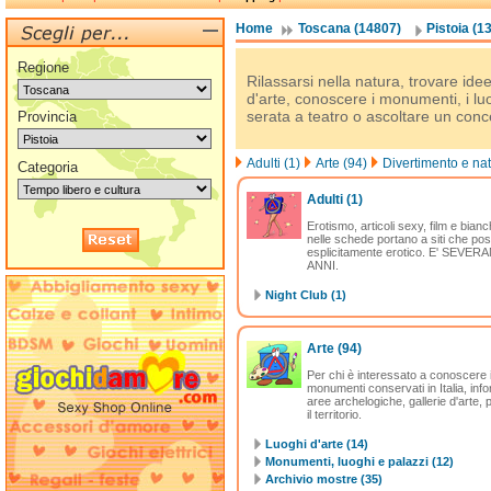
Home
Toscana (14807)
Pistoia (1
Regione
Rilassarsi nella natura, trovare ide
d'arte, conoscere i monumenti, i luo
serata a teatro o ascoltare un conc
Provincia
Adulti (1)
Arte (94)
Divertimento e nat
Categoria
Adulti
(1)
Erotismo, articoli sexy, film e bianc
nelle schede portano a siti che po
esplicitamente erotico. E' SEV
ANNI.
Night Club (1)
Arte
(94)
Per chi è interessato a conoscere il
monumenti conservati in Italia, info
aree archelogiche, gallerie d'arte, 
il territorio.
Luoghi d'arte (14)
Monumenti, luoghi e palazzi (12)
Archivio mostre (35)