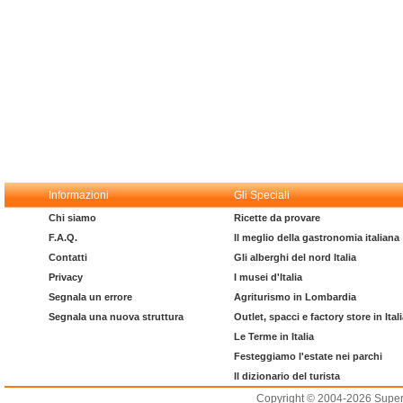
Informazioni
Gli Speciali
Chi siamo
Ricette da provare
F.A.Q.
Il meglio della gastronomia italiana
Contatti
Gli alberghi del nord Italia
Privacy
I musei d'Italia
Segnala un errore
Agriturismo in Lombardia
Segnala una nuova struttura
Outlet, spacci e factory store in Ital
Le Terme in Italia
Festeggiamo l'estate nei parchi
Il dizionario del turista
Copyright © 2004-2026 Supero L