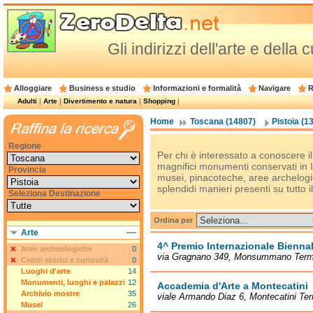
Gli indirizzi dell'arte e della 
Alloggiare
Business e studio
Informazioni e formalità
Navigare
R
Adulti
|
Arte
|
Divertimento e natura
|
Shopping
|
Home
Toscana (14807)
Pistoia (1
Regione
Per chi è interessato a conoscere il 
magnifici monumenti conservati in Ita
Provincia
musei, pinacoteche, aree archelogich
splendidi manieri presenti su tutto il 
Seleziona Destinazione
Ordina per
Arte
4^ Premio Internazionale Biennal
Aree archeologiche
0
via Gragnano 349, Monsummano Term
Cenni storici e curiosità
0
Luoghi d'arte
14
Monumenti, luoghi e palazzi
12
Accademia d'Arte a Montecatini
Archivio mostre
35
viale Armando Diaz 6, Montecatini Te
Musei
26