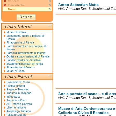
Concerti
0
Anton Sebastian Matta
Pinacoteche
0
viale Armando Diaz 6, Montecatini Te
Teatro
3
Musei di Pistoia
Monumenti, luoghi e palazzi di
Pistoia
Pinacoteche di Pistoia
Parchi naturali ed orti botanici di
Pistoia
Parchi di divertimento di Pistoia
Outlet e spacci aziendali di Pistoia
Fattorie didattiche di Pistoia
Stabilimenti balneari di Pistoia
Pinacoteche di Arezzo
Musei di Siena
Provincia di Pistoia
Pistoia turismo
Regione Toscana
Turismo in Toscana
Arte a portata di mano... e di or
InToscana
viale Armando Diaz 6, Montecatini Te
Turismo a Pisa
APT Massa Carrara
Livorno turismo
Museo di Arte Contemporanea e 
Arcipelago Turismo
Collezione Civica Il Renatico
Palazzo Ducale