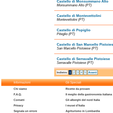
Castello di Monsummano Alto
Monsummano Alto (PT)
Castello di Montevettolini
Montevettolini (PT)
Castello di Popiglio
Piteglio (PT)
Castello di San Marcello Pistoie
San Marcello Pistoiese (PT)
Castello di Serravalle Pistoiese
Serravalle Pistoiese (PT)
Indietro
1
2
3
4
5
Avanti
Informazioni
Gli Speciali
Chi siamo
Ricette da provare
F.A.Q.
Il meglio della gastronomia italiana
Contatti
Gli alberghi del nord Italia
Privacy
I musei d'Italia
Segnala un errore
Agriturismo in Lombardia