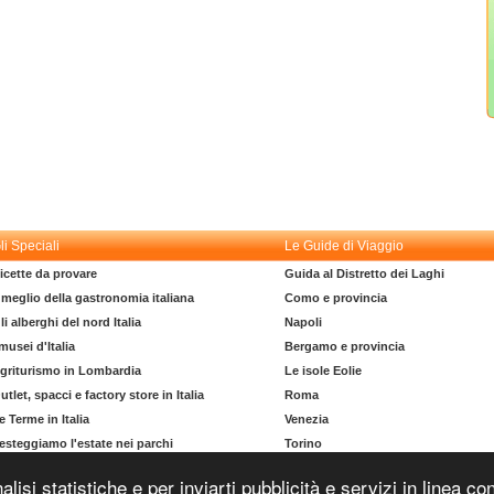
li Speciali
Le Guide di Viaggio
icette da provare
Guida al Distretto dei Laghi
l meglio della gastronomia italiana
Como e provincia
li alberghi del nord Italia
Napoli
 musei d'Italia
Bergamo e provincia
griturismo in Lombardia
Le isole Eolie
utlet, spacci e factory store in Italia
Roma
e Terme in Italia
Venezia
esteggiamo l'estate nei parchi
Torino
l dizionario del turista
La costa degli Etruschi
nalisi statistiche e per inviarti pubblicità e servizi in linea