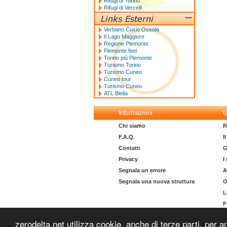
Rifugi di Torino
Rifugi di Vercelli
Verbano Cusio Ossola
Il Lago Maggiore
Regione Piemonte
Piemonte feel
Torino più Piemonte
Turismo Torino
Turismo Cuneo
Cuneo tour
Turismo Cuneo
ATL Biella
Informazioni
G
Chi siamo
R
F.A.Q.
I
Contatti
G
Privacy
I
Segnala un errore
A
Segnala una nuova struttura
O
L
F
I
zerodelta.net utilizza cookie, anche di terze parti, per a