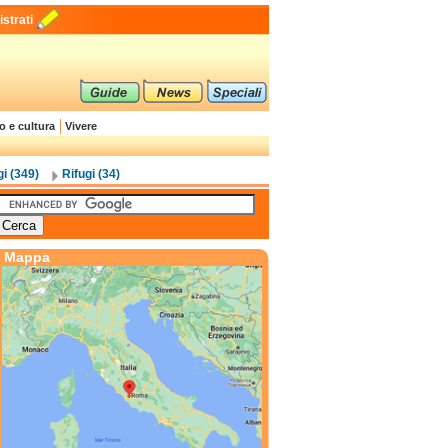
strati
o e cultura
Vivere
gi (349)
Rifugi (34)
Mappa