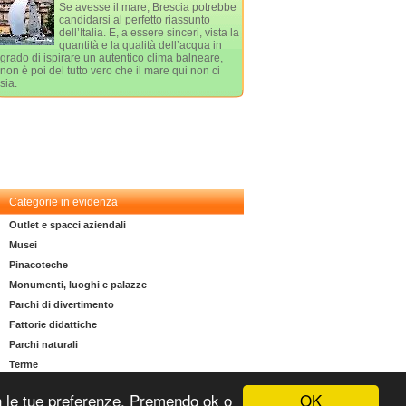
Se avesse il mare, Brescia potrebbe
candidarsi al perfetto riassunto
dell’Italia. E, a essere sinceri, vista la
quantità e la qualità dell’acqua in
grado di ispirare un autentico clima balneare,
non è poi del tutto vero che il mare qui non ci
sia.
Categorie in evidenza
Outlet e spacci aziendali
Musei
Pinacoteche
Monumenti, luoghi e palazze
Parchi di divertimento
Fattorie didattiche
Parchi naturali
Terme
OK
 con le tue preferenze. Premendo ok o