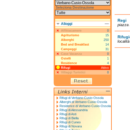
Seleziona Destinazione
Regi
Alloggi
piazza 
Affittacamere
0
Agriturismo
15
Rifugi
Alberghi
250
localit
Bed and Breakfast
14
Campeggi
31
Case Vacanza
0
Ostelli
1
Residence
4
Rifugi
Attivo
Villaggi Turistici
0
Rifugi di Verbano-Cusio-Ossola
Alberghi di Verbano-Cusio-Ossola
Residence di Verbano-Cusio-Ossola
Rifugi di Alessandria
Rifugi di Asti
Rifugi di Biella
Rifugi di Cuneo
Rifugi di Novara