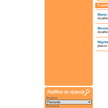
Ti pot
Maria 
localit
Monte
localit
Nigrite
piazza 
Regione
Provincia