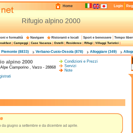
Home
Login
Regi
Rifugio alpino 2000
oni e formalità
Navigare
Ristoranti e locali
Sport e benessere
Tempo liber
eakfast
|
Campeggi
|
Case Vacanza
|
Ostelli
|
Residence
|
Rifugi
|
Villaggi Turistici
|
Piemonte (8833)
Verbano-Cusio-Ossola (878)
Alloggiare (349)
Allog
io alpino 2000
Condizioni e Prezzi
Servizi
à Alpe Ciamporino , Varzo - 28868
Note
istrati
te
o da giugno a settembre e da dicembre ad aprile.