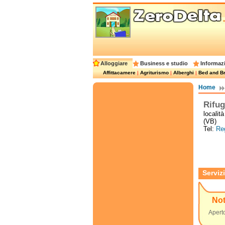
Alloggiare
Business e studio
Informazi
Affittacamere
|
Agriturismo
|
Alberghi
|
Bed and Br
Home
Rifug
localit
(VB)
Tel:
Reg
Servizi
No
Apert