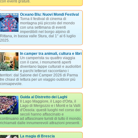
con eventi gratuiti.
Oceano Blu: Nuovi Mondi Festival
Torna il festival di cinema di
montagna più piccolo del mondo
con una settimana di eventi
imperdibili nel borgo alpino di
Rittana, in bassa valle Stura, dal 1° al 6 luglio
2025.
In camper tra animali, cultura e libri
Un camperista su quattro viaggia
con il cane, i monumenti aperti
diventano tappe culturali e audiolibri
e parchi letterari raccontano i
territori: dal Salone del Camper 2026 di Parma
tre chiavi di lettura per un viaggio outdoor più
consapevole.
Guida al Distretto dei Laghi
Il Lago Maggiore, il Lago d'Orta, il
Lago di Mergozzo e i Monti e la Valli
d'Ossola: questi luoghi nel corso dei
secoli hanno affascinato e
continuano ad affascinare turisti di tutto il mondo,
richiamati dalle innumerevoli attrazioni presenti.
La magia di Brescia