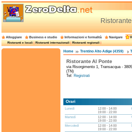
Ristorante
Alloggiare
Business e studio
Informazioni e formalità
Navigare
R
Ristoranti e locali
|
Ristoranti internazionali
|
Ristoranti regionali
|
Home
Trentino Alto Adige (4359)
T
Ristorante Al Ponte
via Risorgimento 1, Transacqua - 380
(TN)
Tel:
Registrati
Orari
Lunedì
12:00 - 14:00
19:00 - 22:00
Martedì
12:00 - 14:00
19:00 - 22:00
Mercoledì
12:00 - 14:00
19:00 - 22:00