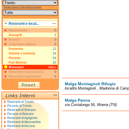
Seleziona Destinazione
Ristoranti e local...
Paninoteche
0
Autogrill
3
Brunch
0
Colazione italiana
0
Enoteche
12
Osterie e trattorie
18
Pizzerie
54
Pub Birrerie
20
Ristoranti
Attivo
Ristoranti macrobiotici
0
Ristoranti vegetariani
0
Malga Montagnoli Rifugio
località Montagnoli , Madonna di Camp
Malga Panna
Ristoranti di Trento
via Costalunga 56, Moena (TN)
Pizzerie di Trento
Ristoranti di Bolzano
Pizzerie di Bolzano
Ristoranti di Agrigento
Ristoranti di Alessandria
Ristoranti di Ancona