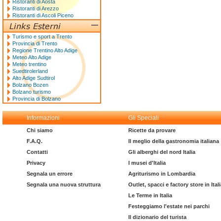
Ristoranti di Aosta
Ristoranti di Arezzo
Ristoranti di Ascoli Piceno
Turismo e sport a Trento
Provincia di Trento
Regione Trentino Alto Adige
Meteo Alto Adige
Meteo trentino
Suedtirolerland
Alto Adige Sudtirol
Bolzano Bozen
Bolzano turismo
Provincia di Bolzano
Informazioni
Gli Speciali
Chi siamo
Ricette da provare
F.A.Q.
Il meglio della gastronomia italiana
Contatti
Gli alberghi del nord Italia
Privacy
I musei d'Italia
Segnala un errore
Agriturismo in Lombardia
Segnala una nuova struttura
Outlet, spacci e factory store in Ital
Le Terme in Italia
Festeggiamo l'estate nei parchi
Il dizionario del turista