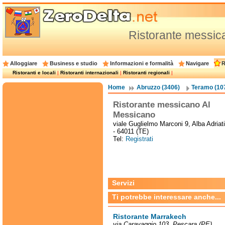
Ristorante messic
Alloggiare
Business e studio
Informazioni e formalità
Navigare
R
Ristoranti e locali
|
Ristoranti internazionali
|
Ristoranti regionali
|
Home
Abruzzo (3406)
Teramo (10
Ristorante messicano Al
Messicano
viale Guglielmo Marconi 9, Alba Adriat
- 64011 (TE)
Tel:
Registrati
Servizi
Ti potrebbe interessare anche...
Ristorante Marrakech
via Caravaggio 103, Pescara (PE)