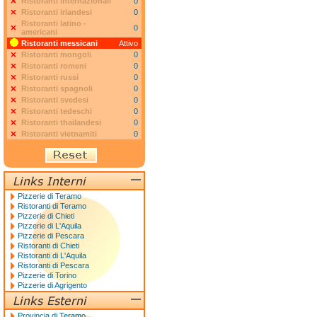
Ristoranti internazionali
0
Ristoranti irlandesi
0
Ristoranti latino -
0
americani
Ristoranti messicani
Attivo
Ristoranti mongoli
0
Ristoranti romeni
0
Ristoranti russi
0
Ristoranti spagnoli
0
Ristoranti svedesi
0
Ristoranti tedeschi
0
Ristoranti thailandesi
0
Ristoranti vietnamiti
0
Pizzerie di Teramo
Ristoranti di Teramo
Pizzerie di Chieti
Pizzerie di L'Aquila
Pizzerie di Pescara
Ristoranti di Chieti
Ristoranti di L'Aquila
Ristoranti di Pescara
Pizzerie di Torino
Pizzerie di Agrigento
Provincia di Teramo