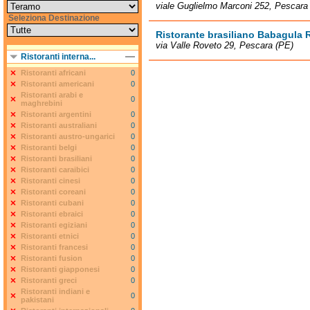
viale Guglielmo Marconi 252, Pescara
Seleziona Destinazione
Ristorante brasiliano Babagula 
via Valle Roveto 29, Pescara (PE)
Ristoranti interna...
Ristoranti africani
0
Ristoranti americani
0
Ristoranti arabi e
0
maghrebini
Ristoranti argentini
0
Ristoranti australiani
0
Ristoranti austro-ungarici
0
Ristoranti belgi
0
Ristoranti brasiliani
0
Ristoranti caraibici
0
Ristoranti cinesi
0
Ristoranti coreani
0
Ristoranti cubani
0
Ristoranti ebraici
0
Ristoranti egiziani
0
Ristoranti etnici
0
Ristoranti francesi
0
Ristoranti fusion
0
Ristoranti giapponesi
0
Ristoranti greci
0
Ristoranti indiani e
0
pakistani