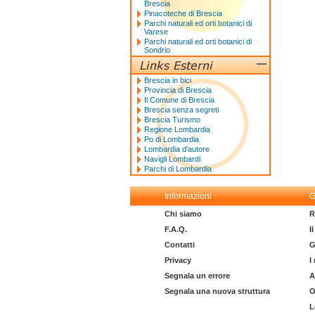
Brescia
Pinacoteche di Brescia
Parchi naturali ed orti botanici di
Varese
Parchi naturali ed orti botanici di
Sondrio
Brescia in bici
Provincia di Brescia
Il Comune di Brescia
Brescia senza segreti
Brescia Turismo
Regione Lombardia
Po di Lombardia
Lombardia d'autore
Navigli Lombardi
Parchi di Lombardia
Informazioni
G
Chi siamo
R
F.A.Q.
I
Contatti
G
Privacy
I
Segnala un errore
A
Segnala una nuova struttura
O
L