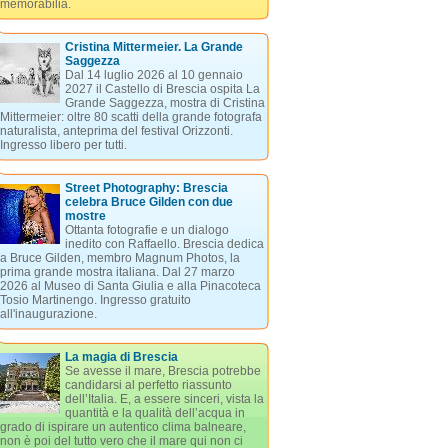
memorabilia.
Cristina Mittermeier. La Grande
Saggezza
Dal 14 luglio 2026 al 10 gennaio
2027 il Castello di Brescia ospita La
Grande Saggezza, mostra di Cristina
Mittermeier: oltre 80 scatti della grande fotografa
naturalista, anteprima del festival Orizzonti.
Ingresso libero per tutti.
Street Photography: Brescia
celebra Bruce Gilden con due
mostre
Ottanta fotografie e un dialogo
inedito con Raffaello. Brescia dedica
a Bruce Gilden, membro Magnum Photos, la
prima grande mostra italiana. Dal 27 marzo
2026 al Museo di Santa Giulia e alla Pinacoteca
Tosio Martinengo. Ingresso gratuito
all'inaugurazione.
La magia di Brescia
Se avesse il mare, Brescia potrebbe
candidarsi al perfetto riassunto
dell’Italia. E, a essere sinceri, vista la
quantità e la qualità dell’acqua in
grado di ispirare un autentico clima balneare,
non è poi del tutto vero che il mare qui non ci