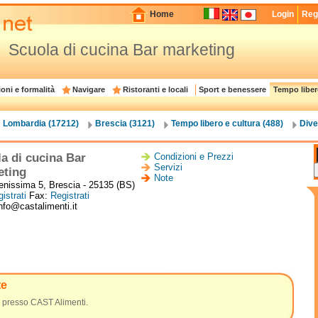
Home
Login
Regi
Scuola di cucina Bar marketing
oni e formalità
Navigare
Ristoranti e locali
Sport e benessere
Tempo liber
Lombardia (17212)
Brescia (3121)
Tempo libero e cultura (488)
Dive
a di cucina Bar
Condizioni e Prezzi
Servizi
eting
Note
enissima 5, Brescia - 25135 (BS)
istrati
Fax:
Registrati
nfo@castalimenti.it
te
 presso CAST Alimenti.