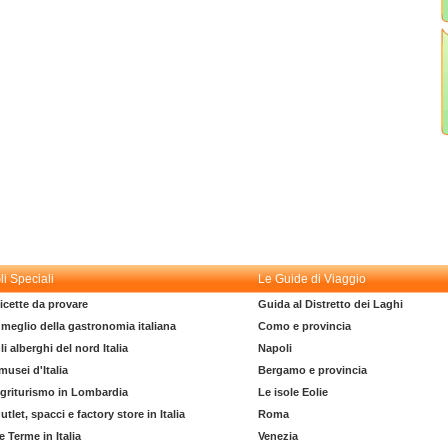
li Speciali
Le Guide di Viaggio
icette da provare
Guida al Distretto dei Laghi
l meglio della gastronomia italiana
Como e provincia
li alberghi del nord Italia
Napoli
 musei d'Italia
Bergamo e provincia
griturismo in Lombardia
Le isole Eolie
utlet, spacci e factory store in Italia
Roma
e Terme in Italia
Venezia