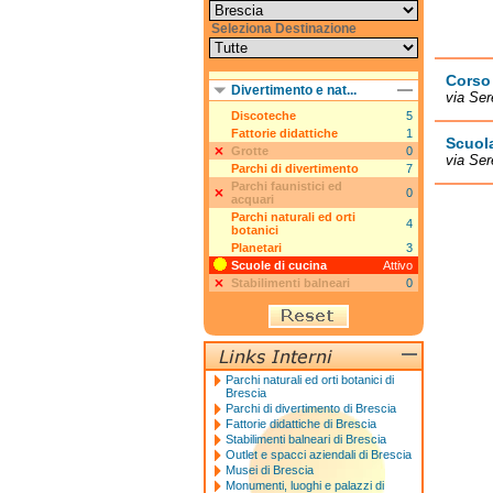
Seleziona Destinazione
Corso 
Divertimento e nat...
via Ser
Discoteche
5
Fattorie didattiche
1
Scuola
Grotte
0
via Ser
Parchi di divertimento
7
Parchi faunistici ed
0
acquari
Parchi naturali ed orti
4
botanici
Planetari
3
Scuole di cucina
Attivo
Stabilimenti balneari
0
Parchi naturali ed orti botanici di
Brescia
Parchi di divertimento di Brescia
Fattorie didattiche di Brescia
Stabilimenti balneari di Brescia
Outlet e spacci aziendali di Brescia
Musei di Brescia
Monumenti, luoghi e palazzi di