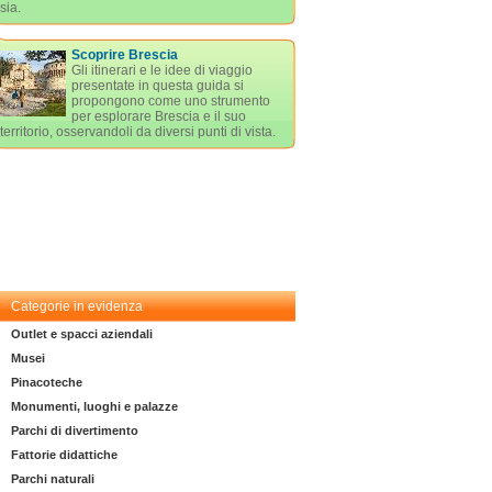
sia.
Scoprire Brescia
Gli itinerari e le idee di viaggio
presentate in questa guida si
propongono come uno strumento
per esplorare Brescia e il suo
territorio, osservandoli da diversi punti di vista.
Categorie in evidenza
Outlet e spacci aziendali
Musei
Pinacoteche
Monumenti, luoghi e palazze
Parchi di divertimento
Fattorie didattiche
Parchi naturali