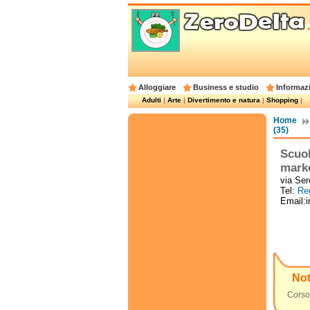
Alloggiare
Business e studio
Informazi
Adulti
|
Arte
|
Divertimento e natura
|
Shopping
|
Home
(35)
Scuol
mark
via Ser
Tel:
Reg
Email:i
No
Corso