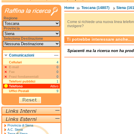
Home
Toscana (14807)
Siena (16
Regione
Come si richiede una nuova linea telefonic
rivolgere?
Provincia
Seleziona Destinazione
Ti potrebbe interessare anche...
Spiacenti ma la ricerca non ha prod
Comunicazioni
Cellulari
4
E-mail
0
Fax
0
Frasi fondamentali
0
Telefoni pubblici
1
Telefono
Attivo
Uffici Postali
9
Provincia di Siena
A.C. Siena
Terre di Siena