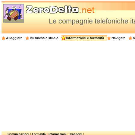
Le compagnie telefoniche ita
Alloggiare
Business e studio
Informazioni e formalità
Navigare
R
Comunicazioni
|
Formalità
|
Informazioni
|
Trasporti
|