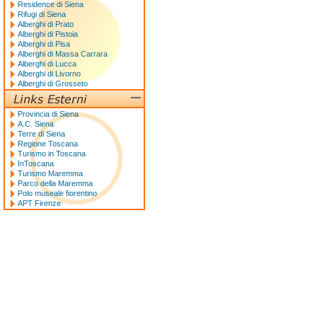
Residence di Siena
Rifugi di Siena
Alberghi di Prato
Alberghi di Pistoia
Alberghi di Pisa
Alberghi di Massa Carrara
Alberghi di Lucca
Alberghi di Livorno
Alberghi di Grosseto
Provincia di Siena
A.C. Siena
Terre di Siena
Regione Toscana
Turismo in Toscana
InToscana
Turismo Maremma
Parco della Maremma
Polo museale fiorentino
APT Firenze