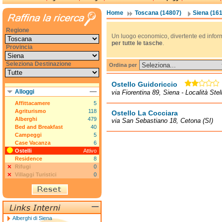
Home
Toscana (14807)
Siena (16
Regione
Un luogo economico, divertente ed informa
per tutte le tasche
.
Provincia
Seleziona Destinazione
Ordina per
Ostello Guidoriccio
Alloggi
via Fiorentina 89, Siena - Località Stell
Affittacamere
5
Agriturismo
118
Ostello La Cocciara
Alberghi
479
via San Sebastiano 18, Cetona (SI)
Bed and Breakfast
40
Campeggi
5
Case Vacanza
6
Ostelli
Attivo
Residence
8
Rifugi
0
Villaggi Turistici
0
Alberghi di Siena