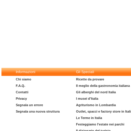
Informazioni
Gli Speciali
Chi siamo
Ricette da provare
F.A.Q.
Il meglio della gastronomia italiana
Contatti
Gli alberghi del nord Italia
Privacy
I musei d'Italia
Segnala un errore
Agriturismo in Lombardia
Segnala una nuova struttura
Outlet, spacci e factory store in Ital
Le Terme in Italia
Festeggiamo l'estate nei parchi
Il dizionario del turista