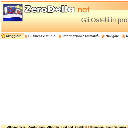
Gli Ostelli in pr
Alloggiare
Business e studio
Informazioni e formalità
Navigare
R
Affittacamere
|
Agriturismo
|
Alberghi
|
Bed and Breakfast
|
Campeggi
|
Case Vacanza