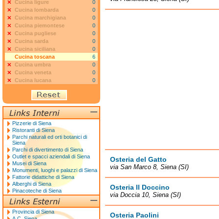
Cucina ligure
0
Cucina lombarda
0
Cucina marchigiana
0
Cucina piemontese
0
Cucina pugliese
0
Cucina sarda
0
Cucina siciliana
0
Cucina toscana
6
Cucina umbra
0
Cucina veneta
0
Cucina lucana
0
Pizzerie di Siena
Ristoranti di Siena
Parchi naturali ed orti botanici di
Siena
Parchi di divertimento di Siena
Outlet e spacci aziendali di Siena
Osteria del Gatto
Musei di Siena
via San Marco 8, Siena (SI)
Monumenti, luoghi e palazzi di Siena
Fattorie didattiche di Siena
Alberghi di Siena
Osteria Il Doccino
Pinacoteche di Siena
via Doccia 10, Siena (SI)
Provincia di Siena
Osteria Paolini
A.C. Siena