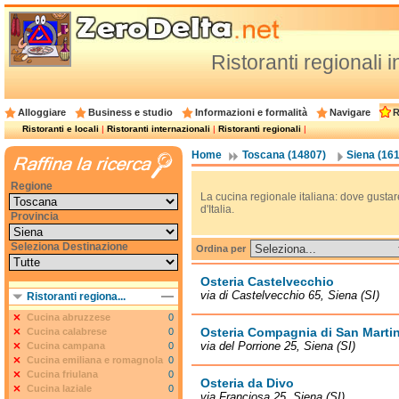
Ristoranti regionali 
Alloggiare
Business e studio
Informazioni e formalità
Navigare
R
Ristoranti e locali
|
Ristoranti internazionali
|
Ristoranti regionali
|
Home
Toscana (14807)
Siena (16
Regione
La cucina regionale italiana: dove gustare
d'Italia.
Provincia
Seleziona Destinazione
Ordina per
Osteria Castelvecchio
via di Castelvecchio 65, Siena (SI)
Ristoranti regiona...
Cucina abruzzese
0
Osteria Compagnia di San Marti
Cucina calabrese
0
via del Porrione 25, Siena (SI)
Cucina campana
0
Cucina emiliana e romagnola
0
Cucina friulana
0
Osteria da Divo
Cucina laziale
0
via Franciosa 25, Siena (SI)