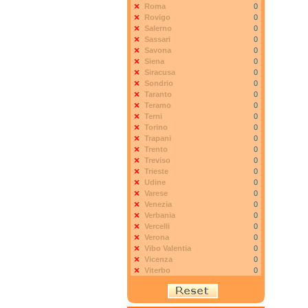
Roma
0
Rovigo
0
Salerno
0
Sassari
0
Savona
0
Siena
0
Siracusa
0
Sondrio
0
Taranto
0
Teramo
0
Terni
0
Torino
0
Trapani
0
Trento
0
Treviso
0
Trieste
0
Udine
0
Varese
0
Venezia
0
Verbania
0
Vercelli
0
Verona
0
Vibo Valentia
0
Vicenza
0
Viterbo
0