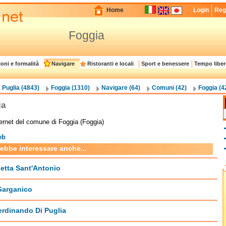
Home
Login
Regi
Foggia
oni e formalità
Navigare
Ristoranti e locali
Sport e benessere
Tempo liber
Puglia (4843)
Foggia (1310)
Navigare (64)
Comuni (42)
Foggia (4
ia
ternet del comune di Foggia (Foggia)
eb
rebbe interessare anche...
etta Sant'Antonio
Garganico
rdinando Di Puglia