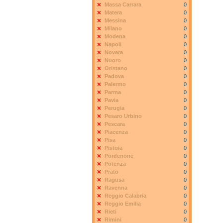
Massa Carrara
0
Matera
0
Messina
0
Milano
0
Modena
0
Napoli
0
Novara
0
Nuoro
0
Oristano
0
Padova
0
Palermo
0
Parma
0
Pavia
0
Perugia
0
Pesaro Urbino
0
Pescara
0
Piacenza
0
Pisa
0
Pistoia
0
Pordenone
0
Potenza
0
Prato
0
Ragusa
0
Ravenna
0
Reggio Calabria
0
Reggio Emilia
0
Rieti
0
Rimini
0