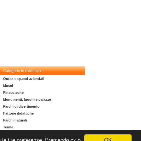
Categorie in evidenza
Outlet e spacci aziendali
Musei
Pinacoteche
Monumenti, luoghi e palazze
Parchi di divertimento
Fattorie didattiche
Parchi naturali
Terme
OK
 con le tue preferenze. Premendo ok o