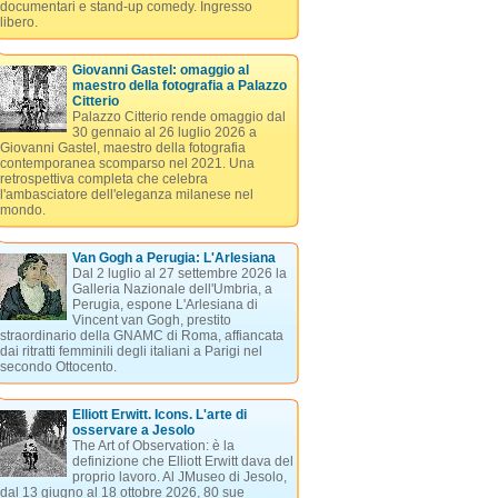
documentari e stand-up comedy. Ingresso
libero.
Giovanni Gastel: omaggio al
maestro della fotografia a Palazzo
Citterio
Palazzo Citterio rende omaggio dal
30 gennaio al 26 luglio 2026 a
Giovanni Gastel, maestro della fotografia
contemporanea scomparso nel 2021. Una
retrospettiva completa che celebra
l'ambasciatore dell'eleganza milanese nel
mondo.
Van Gogh a Perugia: L'Arlesiana
Dal 2 luglio al 27 settembre 2026 la
Galleria Nazionale dell'Umbria, a
Perugia, espone L'Arlesiana di
Vincent van Gogh, prestito
straordinario della GNAMC di Roma, affiancata
dai ritratti femminili degli italiani a Parigi nel
secondo Ottocento.
Elliott Erwitt. Icons. L'arte di
osservare a Jesolo
The Art of Observation: è la
definizione che Elliott Erwitt dava del
proprio lavoro. Al JMuseo di Jesolo,
dal 13 giugno al 18 ottobre 2026, 80 sue