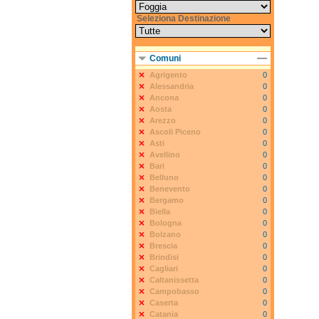
Seleziona Destinazione
Comuni
Agrigento
0
Alessandria
0
Ancona
0
Aosta
0
Arezzo
0
Ascoli Piceno
0
Asti
0
Avellino
0
Bari
0
Belluno
0
Benevento
0
Bergamo
0
Biella
0
Bologna
0
Bolzano
0
Brescia
0
Brindisi
0
Cagliari
0
Caltanissetta
0
Campobasso
0
Caserta
0
Catania
0