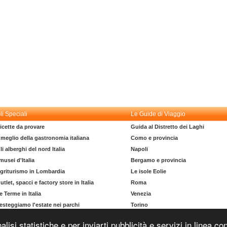
li Speciali
Le Guide di Viaggio
icette da provare
Guida al Distretto dei Laghi
l meglio della gastronomia italiana
Como e provincia
li alberghi del nord Italia
Napoli
 musei d'Italia
Bergamo e provincia
griturismo in Lombardia
Le isole Eolie
utlet, spacci e factory store in Italia
Roma
e Terme in Italia
Venezia
esteggiamo l'estate nei parchi
Torino
l dizionario del turista
La costa degli Etruschi
nalisi statistiche e per inviarti pubblicità e servizi in linea