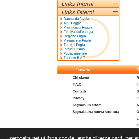
Daunia da favola
APT Foggia
Provincia di Foggia
Festival dell'energia
Regione Puglia
Viaggiare in Puglia
Terre di Puglia
Puglia turismo
Puglia imperiale
Turismo B.A.T.
Informazioni
G
Chi siamo
R
F.A.Q.
I
Contatti
G
Privacy
I
Segnala un errore
A
Segnala una nuova struttura
O
L
F
I
zerodelta.net utilizza cookie, anche di terze parti, per a