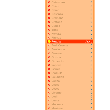
Catanzaro
0
Chieti
0
Como
0
Cosenza
0
Cremona
0
Crotone
0
Cuneo
0
Enna
0
Ferrara
0
Firenze
0
Foggia
Attivo
Forlì Cesena
0
Frosinone
0
Genova
0
Gorizia
0
Grosseto
0
Imperia
0
Isernia
0
L'Aquila
0
La Spezia
0
Latina
0
Lecce
0
Lecco
0
Livorno
0
Lodi
0
Lucca
0
Macerata
0
Mantova
0