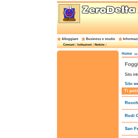
Alloggiare
Business e studio
Informazi
Comuni
|
Istituzioni
|
Notizie
|
Home
Fogg
Sito in
Sito w
Ti pot
Rocch
Rodi 
San Fe