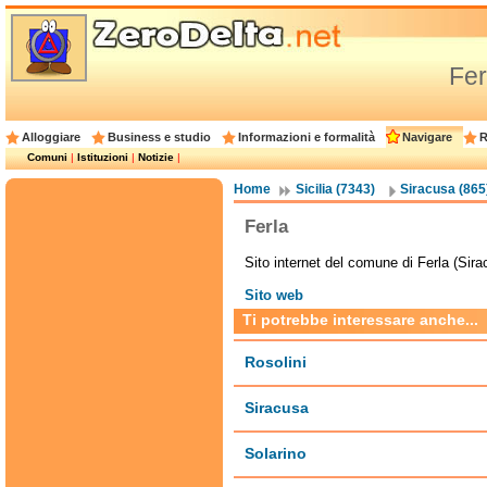
Fer
Alloggiare
Business e studio
Informazioni e formalità
Navigare
R
Comuni
|
Istituzioni
|
Notizie
|
Home
Sicilia (7343)
Siracusa (865
Ferla
Sito internet del comune di Ferla (Sira
Sito web
Ti potrebbe interessare anche...
Rosolini
Siracusa
Solarino