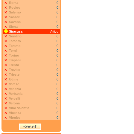
Roma
0
Rovigo
0
Salerno
0
Sassari
0
Savona
0
Siena
0
Siracusa
Attivo
Sondrio
0
Taranto
0
Teramo
0
Terni
0
Torino
0
Trapani
0
Trento
0
Treviso
0
Trieste
0
Udine
0
Varese
0
Venezia
0
Verbania
0
Vercelli
0
Verona
0
Vibo Valentia
0
Vicenza
0
Viterbo
0