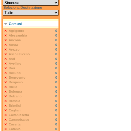
Seleziona Destinazione
Comuni
Agrigento
0
Alessandria
0
Ancona
0
Aosta
0
Arezzo
0
Ascoli Piceno
0
Asti
0
Avellino
0
Bari
0
Belluno
0
Benevento
0
Bergamo
0
Biella
0
Bologna
0
Bolzano
0
Brescia
0
Brindisi
0
Cagliari
0
Caltanissetta
0
Campobasso
0
Caserta
0
Catania
0