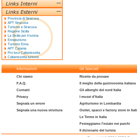
Provincia di Siracusa
APT Siracusa
Turismo a Siracusa
Regione Sicilia
La Sicilia per il turista
Ennaturismo
Turismo Enna
APT Catania
Pro loco Caltanissetta
Caltanissetta turismo
Informazioni
Gli Speciali
Chi siamo
Ricette da provare
F.A.Q.
Il meglio della gastronomia italiana
Contatti
Gli alberghi del nord Italia
Privacy
I musei d'Italia
Segnala un errore
Agriturismo in Lombardia
Segnala una nuova struttura
Outlet, spacci e factory store in Ital
Le Terme in Italia
Festeggiamo l'estate nei parchi
Il dizionario del turista