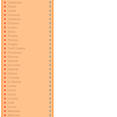
Catanzaro
0
Chieti
0
Como
0
Cosenza
0
Cremona
0
Crotone
0
Cuneo
0
Enna
0
Ferrara
0
Firenze
0
Foggia
0
Forlì Cesena
0
Frosinone
0
Genova
0
Gorizia
0
Grosseto
0
Imperia
0
Isernia
0
L'Aquila
0
La Spezia
0
Latina
0
Lecce
0
Lecco
0
Livorno
0
Lodi
0
Lucca
0
Macerata
0
Mantova
0