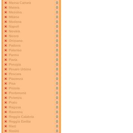
Massa Carrara
0
Matera
0
Messina
0
Milano
0
Modena
0
Napoli
0
Novara
0
Nuoro
0
Oristano
0
Padova
0
Palermo
0
Parma
0
Pavia
0
Perugia
0
Pesaro Urbino
0
Pescara
0
Piacenza
0
Pisa
0
Pistoia
0
Pordenone
0
Potenza
0
Prato
0
Ragusa
0
Ravenna
0
Reggio Calabria
0
Reggio Emilia
0
Rieti
0
Rimini
0