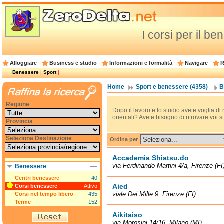
I corsi per il be
Alloggiare
Business e studio
Informazioni e formalità
Navigare
R
Benessere
|
Sport
|
Home
Sport e benessere (4358)
B
Regione
Dopo il lavoro e lo studio avete voglia di 
orientali? Avete bisogno di ritrovare voi s
Provincia
Seleziona Destinazione
Ordina per
Accademia Shiatsu.do
via Ferdinando Martini 4/a, Firenze (FI
Benessere
Centri benessere
40
Aied
Corsi benessere
Attivo
viale Dei Mille 9, Firenze (FI)
Corsi nel tempo libero
435
Terme
152
Aikitaiso
via Morosini 14/16, Milano (MI)