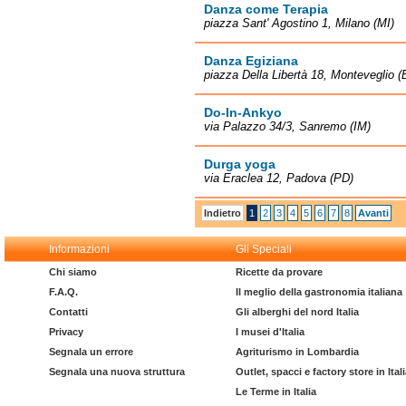
Danza come Terapia
piazza Sant' Agostino 1, Milano (MI)
Danza Egiziana
piazza Della Libertà 18, Monteveglio 
Do-In-Ankyo
via Palazzo 34/3, Sanremo (IM)
Durga yoga
via Eraclea 12, Padova (PD)
Indietro
1
2
3
4
5
6
7
8
Avanti
Informazioni
Gli Speciali
Chi siamo
Ricette da provare
F.A.Q.
Il meglio della gastronomia italiana
Contatti
Gli alberghi del nord Italia
Privacy
I musei d'Italia
Segnala un errore
Agriturismo in Lombardia
Segnala una nuova struttura
Outlet, spacci e factory store in Ital
Le Terme in Italia