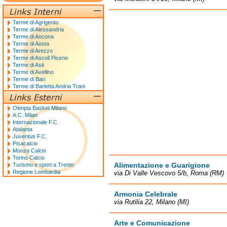
Terme di Agrigento
Terme di Alessandria
Terme di Ancona
Terme di Aosta
Terme di Arezzo
Terme di Ascoli Piceno
Terme di Asti
Terme di Avellino
Terme di Bari
Terme di Barletta Andria Trani
Olimpia Basket Milano
A.C. Milan
Internazionale F.C.
Atalanta
Juventus F.C.
Pisacalcio
Monza Calcio
Torino Calcio
Alimentazione e Guarigione
Turismo e sport a Trento
Regione Lombardia
via Di Valle Vescovo 5/b, Roma (RM)
Armonia Celebrale
via Rutilia 22, Milano (MI)
Arte e Comunicazione