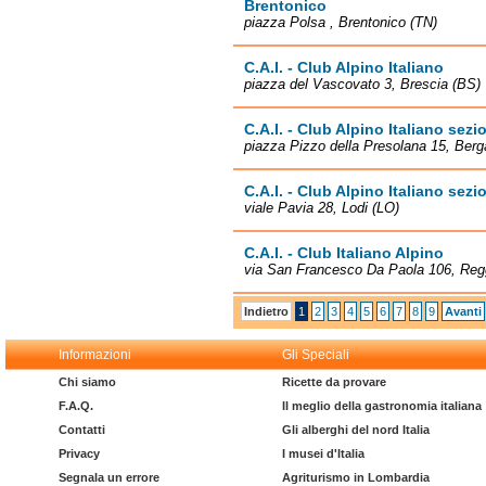
Brentonico
piazza Polsa , Brentonico (TN)
C.A.I. - Club Alpino Italiano
piazza del Vascovato 3, Brescia (BS)
C.A.I. - Club Alpino Italiano sez
piazza Pizzo della Presolana 15, Ber
C.A.I. - Club Alpino Italiano sezi
viale Pavia 28, Lodi (LO)
C.A.I. - Club Italiano Alpino
via San Francesco Da Paola 106, Regg
Indietro
1
2
3
4
5
6
7
8
9
Avanti
Informazioni
Gli Speciali
Chi siamo
Ricette da provare
F.A.Q.
Il meglio della gastronomia italiana
Contatti
Gli alberghi del nord Italia
Privacy
I musei d'Italia
Segnala un errore
Agriturismo in Lombardia