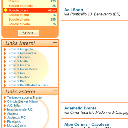
Piscine
439
Scuole di roccia
26
Acli Sport
Scuole di sci
Attivo
via Ponticello 13, Benevento (BN)
Scuole di sub
216
Scuole di vela
255
Scuole di volo
76
Terme di Agrigento
Terme di Alessandria
Terme di Ancona
Terme di Aosta
Terme di Arezzo
Terme di Ascoli Piceno
Terme di Asti
Terme di Avellino
Terme di Bari
Terme di Barletta Andria Trani
Turismo e sport a Trento
Olimpia Basket Milano
A.C. Milan
Adamello Brenta
Internazionale F.C.
via Cima Tosa 57, Madonna di Campigl
Atalanta
Juventus F.C.
Pisacalcio
Alpe Cermis - Cavalese
Monza Calcio