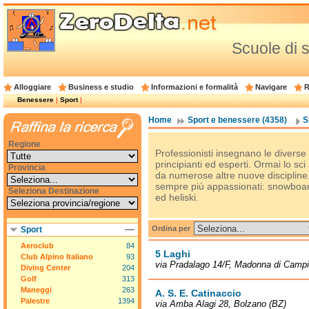
Scuole di sc
Alloggiare
Business e studio
Informazioni e formalità
Navigare
R
Benessere
|
Sport
|
Home
Sport e benessere (4358)
S
Regione
Professionisti insegnano le diverse 
principianti ed esperti. Ormai lo sci
Provincia
da numerose altre nuove discipline,
sempre più appassionati: snowboard,
Seleziona Destinazione
ed heliski.
Ordina per
Sport
Aeroclub
84
5 Laghi
Club Alpino Italiano
93
via Pradalago 14/F, Madonna di Campi
Diving Center
204
Golf
313
Maneggi
263
A. S. E. Catinaccio
Palestre
1394
via Amba Alagi 28, Bolzano (BZ)