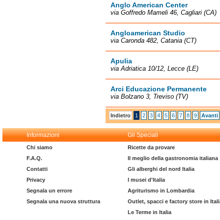
Anglo American Center
via Goffredo Mameli 46, Cagliari (CA)
Angloamerican Studio
via Caronda 482, Catania (CT)
Apulia
via Adriatica 10/12, Lecce (LE)
Arci Educazione Permanente
via Bolzano 3, Treviso (TV)
Indietro
1
2
3
4
5
6
7
8
9
Avanti
Informazioni
Gli Speciali
Chi siamo
Ricette da provare
F.A.Q.
Il meglio della gastronomia italiana
Contatti
Gli alberghi del nord Italia
Privacy
I musei d'Italia
Segnala un errore
Agriturismo in Lombardia
Segnala una nuova struttura
Outlet, spacci e factory store in Ital
Le Terme in Italia