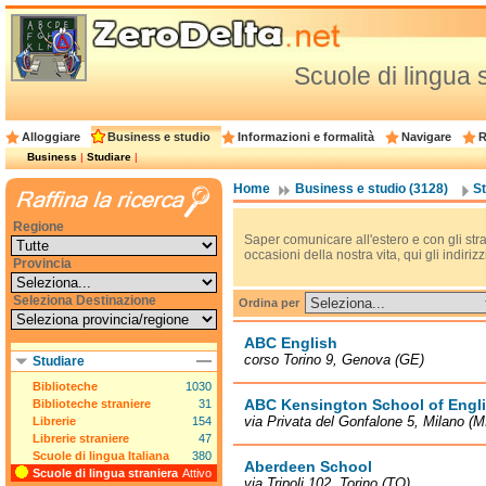
Scuole di lingua s
Alloggiare
Business e studio
Informazioni e formalità
Navigare
R
Business
|
Studiare
|
Home
Business e studio (3128)
St
Regione
Saper comunicare all'estero e con gli str
occasioni della nostra vita, qui gli indiri
Provincia
Seleziona Destinazione
Ordina per
ABC English
corso Torino 9, Genova (GE)
Studiare
Biblioteche
1030
ABC Kensington School of Engl
Biblioteche straniere
31
via Privata del Gonfalone 5, Milano (M
Librerie
154
Librerie straniere
47
Scuole di lingua Italiana
380
Aberdeen School
Scuole di lingua straniera
Attivo
via Tripoli 102, Torino (TO)