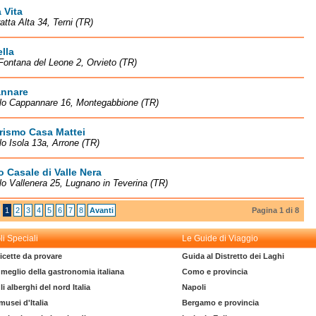
 Vita
atta Alta 34, Terni (TR)
lla
Fontana del Leone 2, Orvieto (TR)
nnare
lo Cappannare 16, Montegabbione (TR)
rismo Casa Mattei
o Isola 13a, Arrone (TR)
o Casale di Valle Nera
o Vallenera 25, Lugnano in Teverina (TR)
1
2
3
4
5
6
7
8
Avanti
Pagina 1 di 8
li Speciali
Le Guide di Viaggio
icette da provare
Guida al Distretto dei Laghi
l meglio della gastronomia italiana
Como e provincia
li alberghi del nord Italia
Napoli
 musei d'Italia
Bergamo e provincia