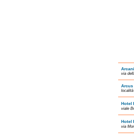
Arcan
via del
Arcus
localit
Hotel 
viale B
Hotel 
via Mon