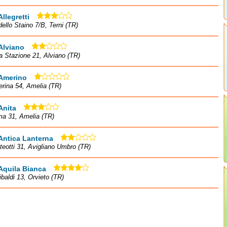
Allegretti
dello Staino 7/B, Terni (TR)
Alviano
la Stazione 21, Alviano (TR)
 Amerino
rina 54, Amelia (TR)
Anita
ma 31, Amelia (TR)
Antica Lanterna
teotti 31, Avigliano Umbro (TR)
Aquila Bianca
ibaldi 13, Orvieto (TR)