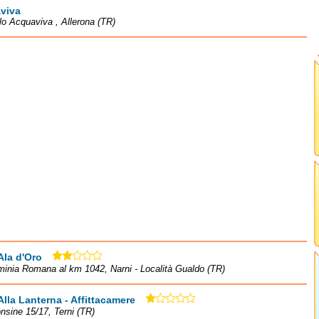
viva
o Acquaviva , Allerona (TR)
Ala d'Oro
minia Romana al km 1042, Narni - Località Gualdo (TR)
Alla Lanterna - Affittacamere
onsine 15/17, Terni (TR)