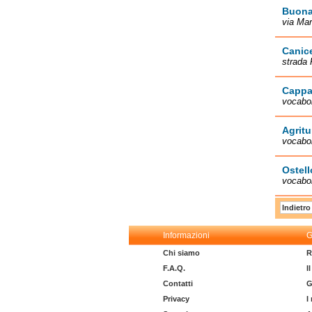
Buona
via Mar
Canice
strada 
Cappa
vocabo
Agritu
vocabol
Ostell
vocabol
Indietro
Informazioni
G
Chi siamo
R
F.A.Q.
I
Contatti
G
Privacy
I