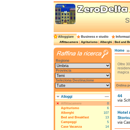
S
Alloggiare
Business e studio
Informazi
Affittacamere
|
Agriturismo
|
Alberghi
|
Bed and Br
Home
Regione
Oltre 30
residenc
Provincia
magica a
Seleziona Destinazione
Ordina p
44
Alloggi
via Sch
Affittacamere
0
Agriturismo
6
Hotel 
Alberghi
107
Storic
Bed and Breakfast
13
Campeggi
5
via Cas
Case Vacanza
14