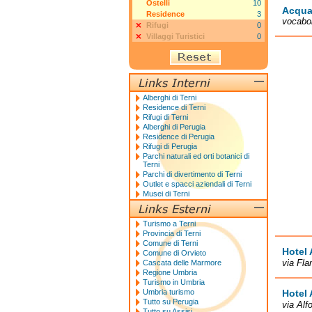
Ostelli
10
Acqua
Residence
3
vocabol
Rifugi
0
Villaggi Turistici
0
Alberghi di Terni
Residence di Terni
Rifugi di Terni
Alberghi di Perugia
Residence di Perugia
Rifugi di Perugia
Parchi naturali ed orti botanici di
Terni
Parchi di divertimento di Terni
Outlet e spacci aziendali di Terni
Musei di Terni
Turismo a Terni
Provincia di Terni
Comune di Terni
Hotel 
Comune di Orvieto
via Fla
Cascata delle Marmore
Regione Umbria
Turismo in Umbria
Umbria turismo
Hotel 
Tutto su Perugia
via Alf
Tutto su Assisi