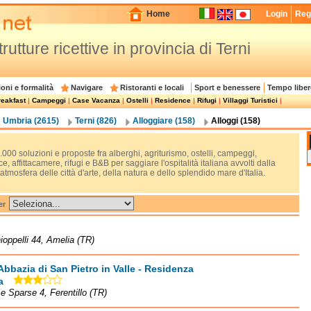
Home
Login
Regi
trutture ricettive in provincia di Terni
oni e formalità
Navigare
Ristoranti e locali
Sport e benessere
Tempo liber
eakfast
|
Campeggi
|
Case Vacanza
|
Ostelli
|
Residence
|
Rifugi
|
Villaggi Turistici
|
Umbria (2615)
Terni (826)
Alloggiare (158)
Alloggi (158)
.000 soluzioni e proposte fra alberghi, agriturismo, ostelli, campeggi,
e, affittacamere, rifugi e B&B per saggiare l'ospitalità italiana avvolti dalla
tmosfera delle città d'arte, della natura e dello splendido mare d'Italia.
er
ioppelli 44, Amelia (TR)
Abbazia di San Pietro in Valle - Residenza
a
e Sparse 4, Ferentillo (TR)