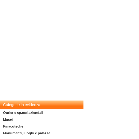
Categorie in evidenza
Outlet e spacci aziendali
Musei
Pinacoteche
Monumenti, luoghi e palazze