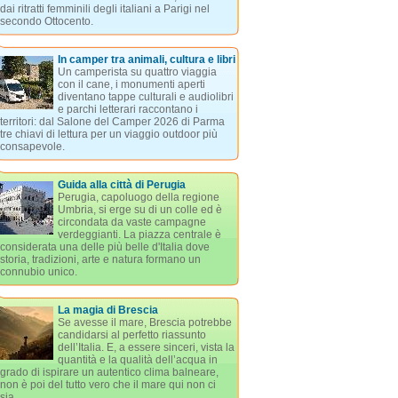
dai ritratti femminili degli italiani a Parigi nel
secondo Ottocento.
In camper tra animali, cultura e libri
Un camperista su quattro viaggia
con il cane, i monumenti aperti
diventano tappe culturali e audiolibri
e parchi letterari raccontano i
territori: dal Salone del Camper 2026 di Parma
tre chiavi di lettura per un viaggio outdoor più
consapevole.
Guida alla città di Perugia
Perugia, capoluogo della regione
Umbria, si erge su di un colle ed è
circondata da vaste campagne
verdeggianti. La piazza centrale è
considerata una delle più belle d'Italia dove
storia, tradizioni, arte e natura formano un
connubio unico.
La magia di Brescia
Se avesse il mare, Brescia potrebbe
candidarsi al perfetto riassunto
dell’Italia. E, a essere sinceri, vista la
quantità e la qualità dell’acqua in
grado di ispirare un autentico clima balneare,
non è poi del tutto vero che il mare qui non ci
sia.