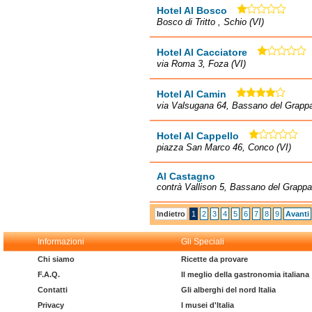
Hotel Al Bosco
Bosco di Tritto , Schio (VI)
Hotel Al Cacciatore
via Roma 3, Foza (VI)
Hotel Al Camin
via Valsugana 64, Bassano del Grappa
Hotel Al Cappello
piazza San Marco 46, Conco (VI)
Al Castagno
contrà Vallison 5, Bassano del Grappa
Indietro
1
2
3
4
5
6
7
8
9
Avanti
Informazioni
Gli Speciali
Chi siamo
Ricette da provare
F.A.Q.
Il meglio della gastronomia italiana
Contatti
Gli alberghi del nord Italia
Privacy
I musei d'Italia