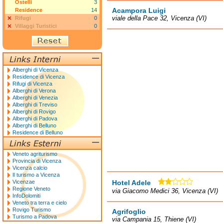
Ostelli
3
Acampora Luigi
Residence
14
viale della Pace 32, Vicenza (VI)
Rifugi
0
Villaggi Turistici
0
Alberghi di Vicenza
Residence di Vicenza
Rifugi di Vicenza
Alberghi di Verona
Alberghi di Venezia
Alberghi di Treviso
Alberghi di Rovigo
Alberghi di Padova
Alberghi di Belluno
Residence di Belluno
Veneto agriturismo
Provincia di Vicenza
Vicenza calcio
Il turismo a Vicenza
Vicenzae
Hotel Adele
Regione Veneto
via Giacomo Medici 36, Vicenza (VI)
InfoDolomiti
Veneto tra terra e cielo
Rovigo Turismo
Agrifoglio
Turismo a Padova
via Campania 15, Thiene (VI)