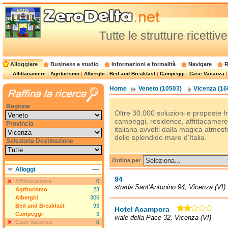
Tutte le strutture ricetti
Alloggiare
Business e studio
Informazioni e formalità
Navigare
R
Affittacamere
|
Agriturismo
|
Alberghi
|
Bed and Breakfast
|
Campeggi
|
Case Vacanza
Home
Veneto (10503)
Vicenza (16
Regione
Oltre 30.000 soluzioni e proposte fra
campeggi, residence, affittacamere, 
Provincia
italiana avvolti dalla magica atmosfe
dello splendido mare d'Italia.
Seleziona Destinazione
Ordina per
Alloggi
94
Affittacamere
0
strada Sant'Antonino 94, Vicenza (VI)
Agriturismo
23
Alberghi
306
Bed and Breakfast
93
Hotel Acampora
Campeggi
3
viale della Pace 32, Vicenza (VI)
Case Vacanza
0