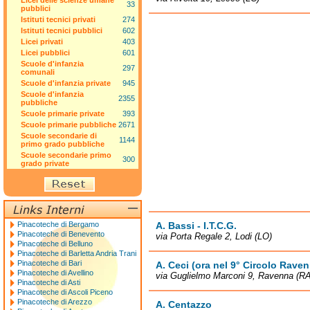
Licei delle scienze umane
33
pubblici
Istituti tecnici privati
274
Istituti tecnici pubblici
602
Licei privati
403
Licei pubblici
601
Scuole d'infanzia
297
comunali
Scuole d'infanzia private
945
Scuole d'infanzia
2355
pubbliche
Scuole primarie private
393
Scuole primarie pubbliche
2671
Scuole secondarie di
1144
primo grado pubbliche
Scuole secondarie primo
300
grado private
Pinacoteche di Bergamo
A. Bassi - I.T.C.G.
Pinacoteche di Benevento
via Porta Regale 2, Lodi (LO)
Pinacoteche di Belluno
Pinacoteche di Barletta Andria Trani
Pinacoteche di Bari
A. Ceci (ora nel 9° Circolo Rav
Pinacoteche di Avellino
via Guglielmo Marconi 9, Ravenna (RA
Pinacoteche di Asti
Pinacoteche di Ascoli Piceno
Pinacoteche di Arezzo
A. Centazzo