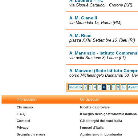
A. Lucifero - ITC
via Giosuè Carducci , Crotone (KR)
A. M. Gianelli
via Mirandola 15, Roma (RM)
A. M. Ricci
piazza XXIII Settembre 16, Rieti (RI)
A. Manunzio - Istituto Compren
via della Stazione 8, Latina (LT)
A. Manzoni (Sede Istituto Comp
corso Michelangelo Buonarroti 50, Tre
Indietro
2
3
4
5
6
7
8
9
10
Avant
Informazioni
Gli Speciali
Chi siamo
Ricette da provare
F.A.Q.
Il meglio della gastronomia italiana
Contatti
Gli alberghi del nord Italia
Privacy
I musei d'Italia
Segnala un errore
Agriturismo in Lombardia