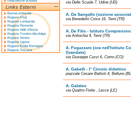
Pinacoteche di Aosta
via Delle Scuole 7, Udine (UD)
BuonaLombardia
A. Da Sangallo (sezione associat
Regione Friuli
via Benedetto Croce 16, Terni (TR)
Regione Lombardia
Regione Piemonte
Regione Valle d'Aosta
A. De Filis - Istituto Comprensivo
Regione Trentino Alto Adige
via Antiochia 4, Terni (TR)
Regione Veneto
Regione Liguria
Regione Emilia Romagna
A. Fogazzaro (ora nell'Istituto 
Regione Toscana
Grandate)
via Giuseppe Cuzzi 6, Como (CO)
A. Gabelli - I° Circolo didattico
piazzale Cesare Battisti 4, Belluno (BL
A. Galateo
via Quattro Finite , Lecce (LE)