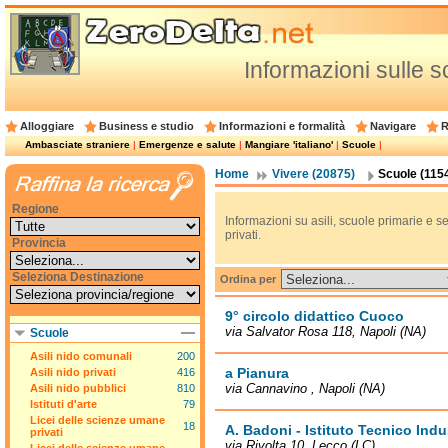
Informazioni sulle sc
Alloggiare
Business e studio
Informazioni e formalità
Navigare
R
Ambasciate straniere
|
Emergenze e salute
|
Mangiare 'italiano'
|
Scuole
|
Home
Vivere (20875)
Scuole (115
Regione
Informazioni su asili, scuole primarie e se
privati.
Provincia
Seleziona Destinazione
Ordina per
9° circolo didattico Cuoco
via Salvator Rosa 118, Napoli (NA)
Scuole
Asili nido comunali
200
a Pianura
Asili nido privati
416
via Cannavino , Napoli (NA)
Asili nido pubblici
810
Istituti d'arte
79
Licei delle scienze umane
18
A. Badoni - Istituto Tecnico Indu
privati
via Rivolta 10, Lecco (LC)