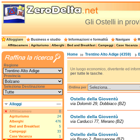
Gli Ostelli in pro
Alloggiare
Business e studio
Informazioni e formalità
Navigare
R
Affittacamere
|
Agriturismo
|
Alberghi
|
Bed and Breakfast
|
Campeggi
|
Case Vacanza
Home
Trentino Alto Adige (4359)
Regione
Un luogo economico, divertente ed informa
per tutte le tasche
.
Provincia
Seleziona Destinazione
Ordina per
Ostello della Gioventù
via Dolomiti 29, Dobbiaco (BZ)
Alloggi
Affittacamere
0
Ostello della Gioventù
Agriturismo
24
via Carducci 77, Merano (BZ)
Alberghi
476
Bed and Breakfast
5
Campeggi
33
Ostello della Gioventù
Case Vacanza
1
via Bruno 2, Bressanone (BZ)