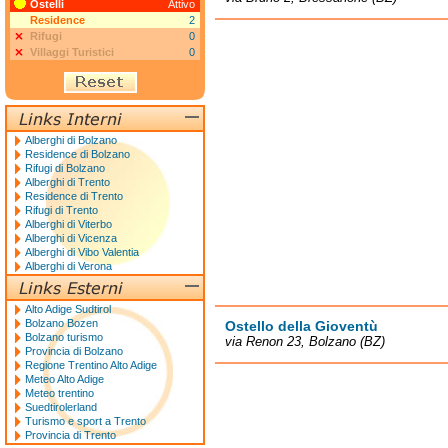
Ostelli
Attivo
Residence
2
Rifugi
0
Villaggi Turistici
0
Alberghi di Bolzano
Residence di Bolzano
Rifugi di Bolzano
Alberghi di Trento
Residence di Trento
Rifugi di Trento
Alberghi di Viterbo
Alberghi di Vicenza
Alberghi di Vibo Valentia
Alberghi di Verona
Alto Adige Sudtirol
Bolzano Bozen
Ostello della Gioventù
Bolzano turismo
via Renon 23, Bolzano (BZ)
Provincia di Bolzano
Regione Trentino Alto Adige
Meteo Alto Adige
Meteo trentino
Suedtirolerland
Turismo e sport a Trento
Provincia di Trento