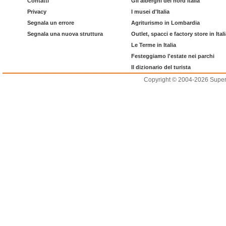
Contatti
Gli alberghi del nord Italia
Privacy
I musei d'Italia
Segnala un errore
Agriturismo in Lombardia
Segnala una nuova struttura
Outlet, spacci e factory store in Ital
Le Terme in Italia
Festeggiamo l'estate nei parchi
Il dizionario del turista
Copyright © 2004-2026 Supero L